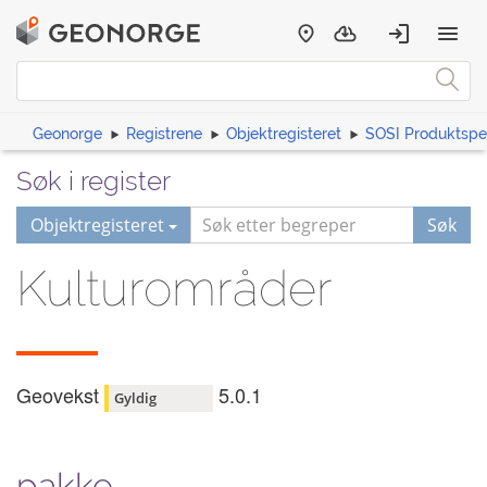
Geonorge
Registrene
Objektregisteret
SOSI Produktspes
Søk i register
Objektregisteret
Søk
Kulturområder
Geovekst
5.0.1
Gyldig
pakke