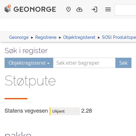
Geonorge
Registrene
Objektregisteret
SOSI Produktspes
Søk i register
Objektregisteret
Søk
Støtpute
Statens vegvesen
2.28
Ukjent
pakke