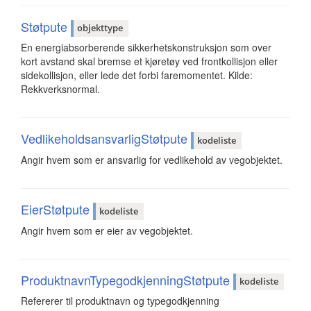
Støtpute
objekttype
En energiabsorberende sikkerhetskonstruksjon som over
kort avstand skal bremse et kjøretøy ved frontkollisjon eller
sidekollisjon, eller lede det forbi faremomentet. Kilde:
Rekkverksnormal.
VedlikeholdsansvarligStøtpute
kodeliste
Angir hvem som er ansvarlig for vedlikehold av vegobjektet.
EierStøtpute
kodeliste
Angir hvem som er eier av vegobjektet.
ProduktnavnTypegodkjenningStøtpute
kodeliste
Refererer til produktnavn og typegodkjenning