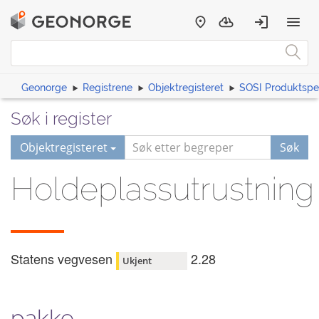
Geonorge
Registrene
Objektregisteret
SOSI Produktspes
Søk i register
Objektregisteret
Søk
Holdeplassutrustning
Statens vegvesen
2.28
Ukjent
pakke