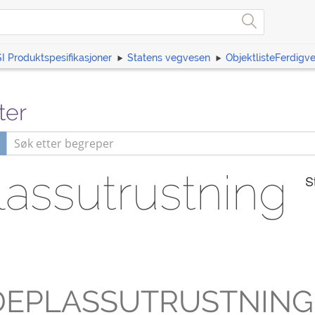
I Produktspesifikasjoner
Statens vegvesen
ObjektlisteFerdigv
ter
assutrustning
S
DEPLASSUTRUSTNING