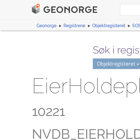
Geonorge
Registrene
Objektregisteret
SOS
Søk i regis
Objektregisteret
EierHoldepl
10221
NVDB_EIERHOL