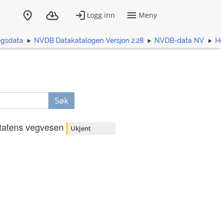
egsdata
NVDB Datakatalogen Versjon 2.28
NVDB-data NV
H
Søk
tatens vegvesen
Ukjent