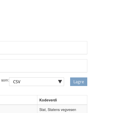
g
 som:
Lagre
Kodeverdi
Stat, Statens vegvesen