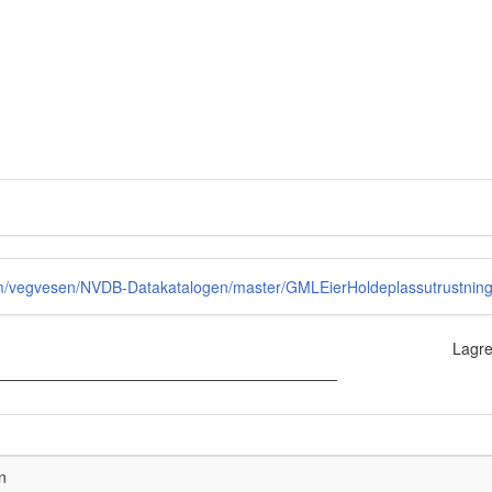
com/vegvesen/NVDB-Datakatalogen/master/GMLEierHoldeplassutrustnin
Lagre
n