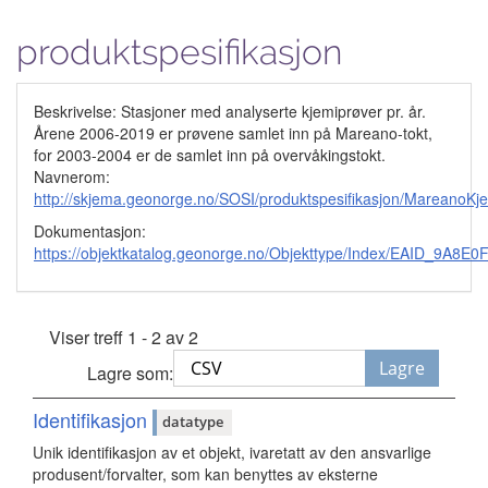
produktspesifikasjon
Beskrivelse: Stasjoner med analyserte kjemiprøver pr. år.
Årene 2006-2019 er prøvene samlet inn på Mareano-tokt,
for 2003-2004 er de samlet inn på overvåkingstokt.
Navnerom:
http://skjema.geonorge.no/SOSI/produktspesifikasjon/MareanoKj
Dokumentasjon:
https://objektkatalog.geonorge.no/Objekttype/Index/EAID_9
Viser treff 1 - 2 av 2
Lagre
Lagre som:
Identifikasjon
datatype
Unik identifikasjon av et objekt, ivaretatt av den ansvarlige
produsent/forvalter, som kan benyttes av eksterne