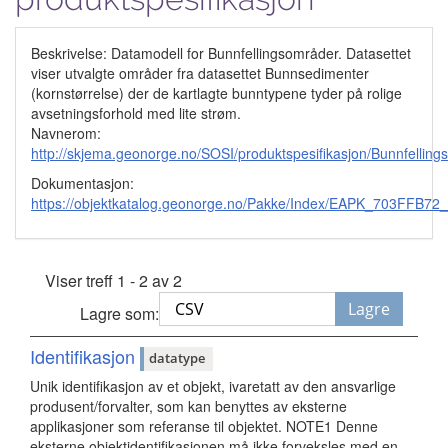
Beskrivelse: Datamodell for Bunnfellingsområder. Datasettet
viser utvalgte områder fra datasettet Bunnsedimenter
(kornstørrelse) der de kartlagte bunntypene tyder på rolige
avsetningsforhold med lite strøm.
Navnerom:
http://skjema.geonorge.no/SOSI/produktspesifikasjon/Bunnfelling
Dokumentasjon:
https://objektkatalog.geonorge.no/Pakke/Index/EAPK_703FF
Viser treff 1 - 2 av 2
Lagre
Lagre som:
Identifikasjon
datatype
Unik identifikasjon av et objekt, ivaretatt av den ansvarlige
produsent/forvalter, som kan benyttes av eksterne
applikasjoner som referanse til objektet. NOTE1 Denne
eksterne objektidentifikasjonen må ikke forveksles med en