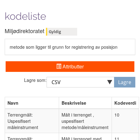
kodeliste
Miljødirektoratet
Gyldig
metode som ligger til grunn for registrering av posisjon
Attributter
Lagre som:
Lagre
Navn
Beskrivelse
Kodeverdi
Terrengmålt:
Målt i terrenget ,
10
Uspesifisert
uspesifisert
måleinstrument
metode/måleinstrument
Terrengmålt:
Målt i terrenget med
11