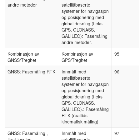
andre metoder
satellittbaserte
systemer for navigasjon
og posisjonering med
global dekning (f.eks
GPS, GLONASS,
GALILEO): Fasemåling
andre metoder.
Kombinasjon av
Kombinasjon av
95
GNSS/Treghet
GPS/Treghet
GNSS: Fasemåling RTK
Innmålt med
96
satellittbaserte
systemer for navigasjon
og posisjonering med
global dekning (f.eks
GPS, GLONASS,
GALILEO).: Fasemåling
RTK (realtids
kinematisk måling)
GNSS: Fasemåling ,
Innmålt med
97
float-løsning
satellittbaserte