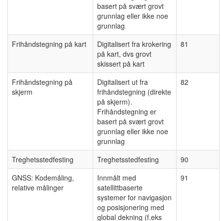
basert på svært grovt
grunnlag eller ikke noe
grunnlag
Frihåndstegning på kart
Digitalisert fra krokering
81
på kart, dvs grovt
skissert på kart
Frihåndstegning på
Digitalisert ut fra
82
skjerm
frihåndstegning (direkte
på skjerm).
Frihåndstegning er
basert på svært grovt
grunnlag eller ikke noe
grunnlag
Treghetsstedfesting
Treghetsstedfesting
90
GNSS: Kodemåling,
Innmålt med
91
relative målinger
satellittbaserte
systemer for navigasjon
og posisjonering med
global dekning (f.eks