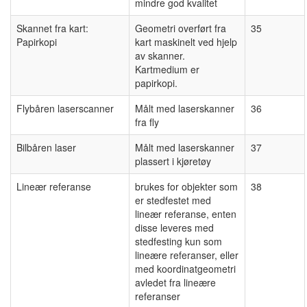
mindre god kvalitet
Skannet fra kart:
Geometri overført fra
35
Papirkopi
kart maskinelt ved hjelp
av skanner.
Kartmedium er
papirkopi.
Flybåren laserscanner
Målt med laserskanner
36
fra fly
Bilbåren laser
Målt med laserskanner
37
plassert i kjøretøy
Lineær referanse
brukes for objekter som
38
er stedfestet med
lineær referanse, enten
disse leveres med
stedfesting kun som
lineære referanser, eller
med koordinatgeometri
avledet fra lineære
referanser