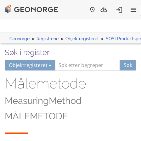
Geonorge
Registrene
Objektregisteret
SOSI Produktspes
Søk i register
Objektregisteret
Søk
Målemetode
MeasuringMethod
MÅLEMETODE