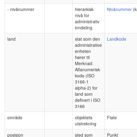
- nivånummer
hierarkisk
Nivånummer
(k
nivå for
administrativ
inndeling
land
stat som den
Landkode
administrative
enheten
hører til
Merknad:
Alfanumerisk
kode (ISO
3166-1
alpha-2) for
land som
definert i ISO
3166
område
objektets
Flate
utstrekning
posisjon
sted som
Punkt