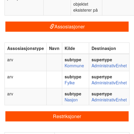
objektet
eksisterer på
Assosiasjoner
Assosiasjonstype
Navn
Kilde
Destinasjon
arv
subtype
supertype
Kommune
AdministrativEnhet
arv
subtype
supertype
Fylke
AdministrativEnhet
arv
subtype
supertype
Nasjon
AdministrativEnhet
Restriksjoner