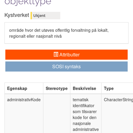
objekttype
Kystverket
Ukjent
område hvor det utøves offentlig forvaltning på lokalt,
regionalt eller nasjonalt nivå
Attributter
SOSI syntaks
Egenskap
Stereotype
Beskrivelse
Type
administrativKode
tematisk
CharacterStrin
identifikator
som tilsvarer
kode for den
nasjonale
administrative