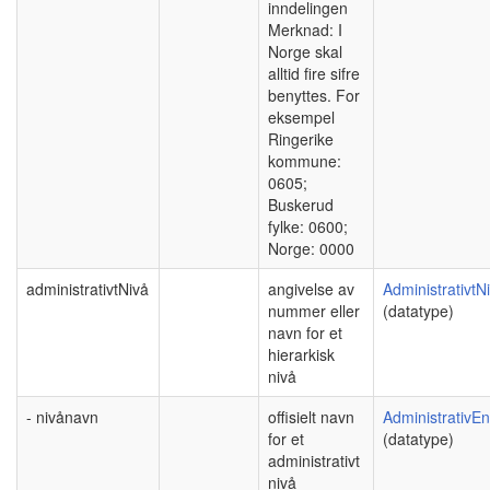
inndelingen
Merknad: I
Norge skal
alltid fire sifre
benyttes. For
eksempel
Ringerike
kommune:
0605;
Buskerud
fylke: 0600;
Norge: 0000
administrativtNivå
angivelse av
AdministrativtN
nummer eller
(datatype)
navn for et
hierarkisk
nivå
- nivånavn
offisielt navn
AdministrativE
for et
(datatype)
administrativt
nivå