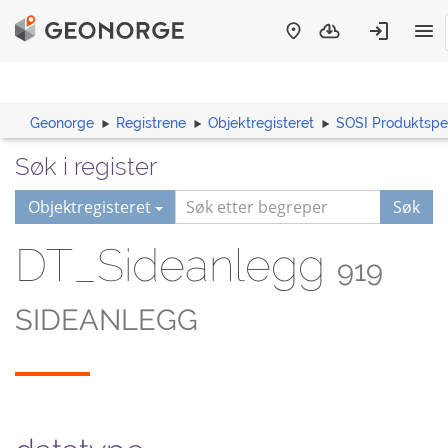
Geonorge
Registrene
Objektregisteret
SOSI Produktspes
Søk i register
Objektregisteret
Søk
DT_Sideanlegg
919
SIDEANLEGG