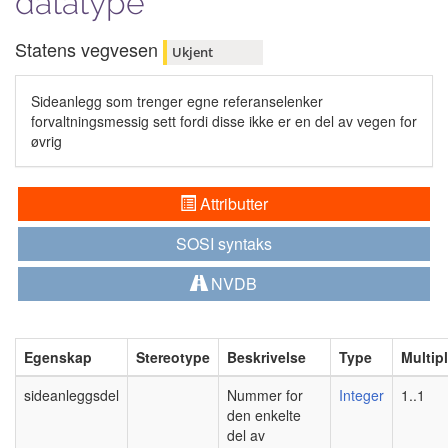
datatype
Statens vegvesen
Ukjent
Sideanlegg som trenger egne referanselenker
forvaltningsmessig sett fordi disse ikke er en del av vegen for
øvrig
Attributter
SOSI syntaks
NVDB
Egenskap
Stereotype
Beskrivelse
Type
Multipl
sideanleggsdel
Nummer for
Integer
1..1
den enkelte
del av