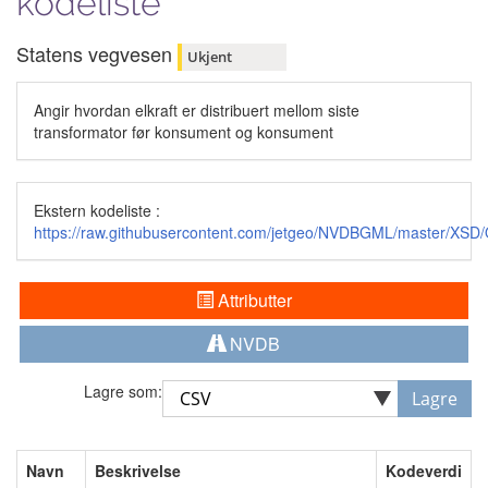
kodeliste
Statens vegvesen
Ukjent
Angir hvordan elkraft er distribuert mellom siste
transformator før konsument og konsument
Ekstern kodeliste :
https://raw.githubusercontent.com/jetgeo/NVDBGML/master/XS
Attributter
NVDB
Lagre som:
Lagre
Navn
Beskrivelse
Kodeverdi