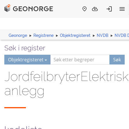
Geonorge
Registrene
Objektregisteret
NVDB
NVDB D
Søk i register
Objektregisteret
Søk
JordfeilbryterElektrisk
anlegg