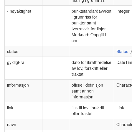
- nøyaktighet
punktstandardavviket
Integer
i grunnriss for
punkter samt
tverravvik for linjer
Merknad: Oppgitt i
cm
status
Status
(
gyldigFra
dato for ikrafttredelse
DateTi
av lov, forskrift eller
traktat
informasjon
offisiell definisjon
Charact
samt annen
informasjon
link
link til lov, forskrift
Link
eller traktat
navn
Charact