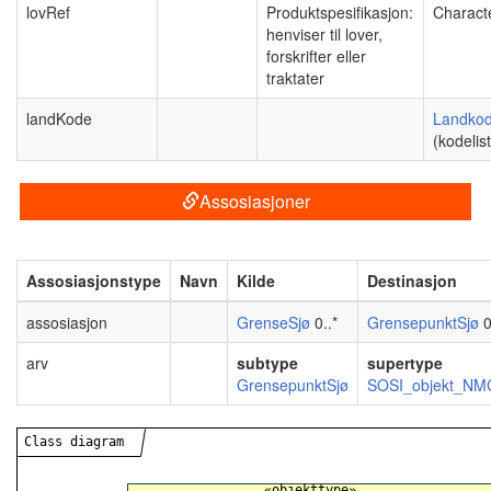
lovRef
Produktspesifikasjon:
Charact
henviser til lover,
forskrifter eller
traktater
landKode
Landko
(kodelis
Assosiasjoner
Assosiasjonstype
Navn
Kilde
Destinasjon
assosiasjon
GrenseSjø
0..*
GrensepunktSjø
0
arv
subtype
supertype
GrensepunktSjø
SOSI_objekt_NM