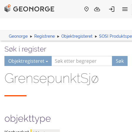
Geonorge
Registrene
Objektregisteret
SOSI Produktspes
Søk i register
Objektregisteret
Søk
GrensepunktSjø
objekttype