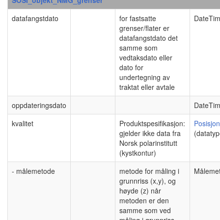
datafangstdato
for fastsatte
DateTi
grenser/flater er
datafangstdato det
samme som
vedtaksdato eller
dato for
undertegning av
traktat eller avtale
oppdateringsdato
DateTi
kvalitet
Produktspesifikasjon:
Posisjon
gjelder ikke data fra
(datatyp
Norsk polarinstitutt
(kystkontur)
- målemetode
metode for måling i
Måleme
grunnriss (x,y), og
høyde (z) når
metoden er den
samme som ved
måling i grunnriss