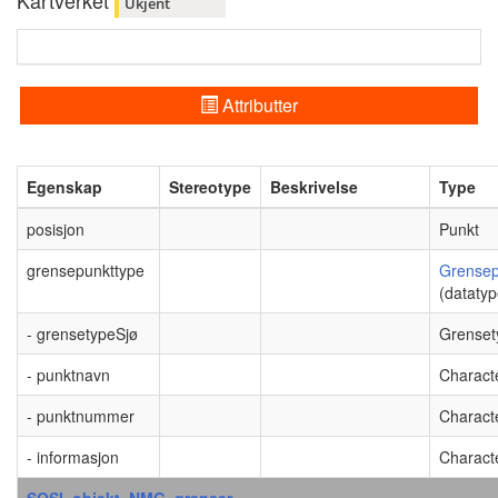
Kartverket
Ukjent
Attributter
Egenskap
Stereotype
Beskrivelse
Type
posisjon
Punkt
grensepunkttype
Grensep
(datatyp
- grensetypeSjø
Grenset
- punktnavn
Charact
- punktnummer
Charact
- informasjon
Charact
SOSI_objekt_NMG_grenser