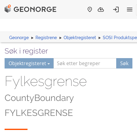
Geonorge
Registrene
Objektregisteret
SOSI Produktspes
Søk i register
Objektregisteret
Søk
Fylkesgrense
CountyBoundary
FYLKESGRENSE