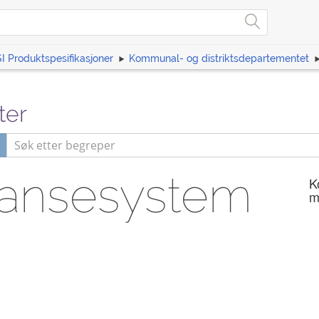
I Produktspesifikasjoner
Kommunal- og distriktsdepartementet
ter
ransesystem
K
m