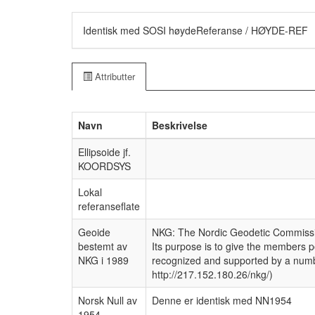
Identisk med SOSI høydeReferanse / HØYDE-REF
Attributter
Navn
Beskrivelse
Ellipsoide jf.
KOORDSYS
Lokal
referanseflate
Geoide
NKG: The Nordic Geodetic Commissio
bestemt av
Its purpose is to give the members p
NKG i 1989
recognized and supported by a number
http://217.152.180.26/nkg/)
Norsk Null av
Denne er identisk med NN1954
1954