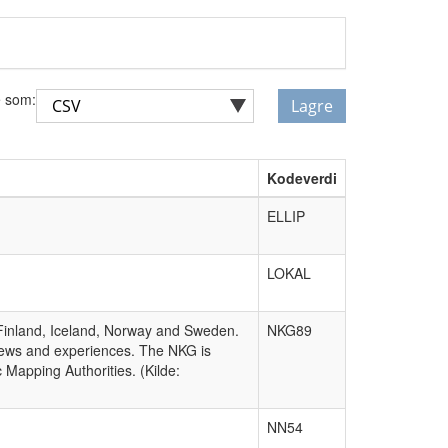
 som:
Lagre
Kodeverdi
ELLIP
LOKAL
Finland, Iceland, Norway and Sweden.
NKG89
 views and experiences. The NKG is
 Mapping Authorities. (Kilde:
NN54