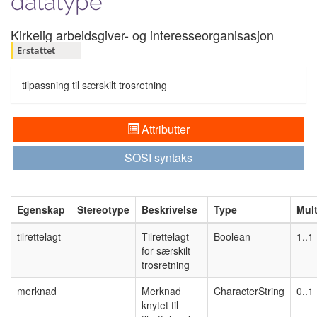
datatype
Kirkelig arbeidsgiver- og interesseorganisasjon
Erstattet
tilpassning til særskilt trosretning
Attributter
SOSI syntaks
Egenskap
Stereotype
Beskrivelse
Type
Mult
tilrettelagt
Tilrettelagt
Boolean
1..1
for særskilt
trosretning
merknad
Merknad
CharacterString
0..1
knytet til