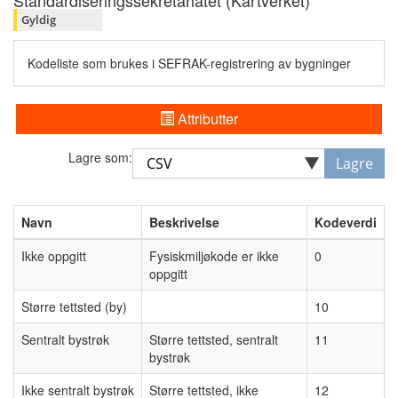
Standardiseringssekretariatet (Kartverket)
Gyldig
Kodeliste som brukes i SEFRAK-registrering av bygninger
Attributter
Lagre som:
Lagre
Navn
Beskrivelse
Kodeverdi
Ikke oppgitt
Fysiskmiljøkode er ikke
0
oppgitt
Større tettsted (by)
10
Sentralt bystrøk
Større tettsted, sentralt
11
bystrøk
Ikke sentralt bystrøk
Større tettsted, ikke
12