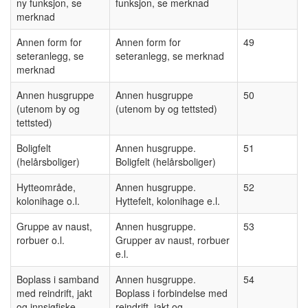
ny funksjon, se
funksjon, se merknad
merknad
Annen form for
Annen form for
49
seteranlegg, se
seteranlegg, se merknad
merknad
Annen husgruppe
Annen husgruppe
50
(utenom by og
(utenom by og tettsted)
tettsted)
Boligfelt
Annen husgruppe.
51
(helårsboliger)
Boligfelt (helårsboliger)
Hytteområde,
Annen husgruppe.
52
kolonihage o.l.
Hyttefelt, kolonihage e.l.
Gruppe av naust,
Annen husgruppe.
53
rorbuer o.l.
Grupper av naust, rorbuer
e.l.
Boplass i samband
Annen husgruppe.
54
med reindrift, jakt
Boplass i forbindelse med
og innsjøfiske
reindrift, jakt og