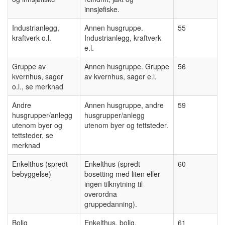
innsjøfiske.
Industrianlegg,
Annen husgruppe.
55
kraftverk o.l.
Industrianlegg, kraftverk
e.l.
Gruppe av
Annen husgruppe. Gruppe
56
kvernhus, sager
av kvernhus, sager e.l.
o.l., se merknad
Andre
Annen husgruppe, andre
59
husgrupper/anlegg
husgrupper/anlegg
utenom byer og
utenom byer og tettsteder.
tettsteder, se
merknad
Enkelthus (spredt
Enkelthus (spredt
60
bebyggelse)
bosetting med liten eller
ingen tilknytning til
overordna
gruppedanning).
Bolig
Enkelthus, bolig.
61