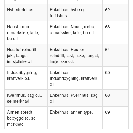
Hytte/feriehus
Enkelthus, hytte og
62
fritidshus.
Naust, rorbu,
Enkelthus. Naust, rorbu,
63
utmarksløe, koie,
utmarksløe, koie, bu o.l.
bu o.l.
Hus for reindrift,
Enkelthus. Hus for
64
jakt, fangst,
reindrift, jakt, fiske, fangst,
innsjøfiske o.l.
insjøfiske o.l.
Industribygning,
Enkelthus.
65
kraftverk o.l.
Industribygning, kraftverk
o.l.
Kvernhus, sag o.l.,
Enkelthus. Kvernhus, sag
66
se merknad
o.l.
Annen spredt
Enkelthus, annen type.
69
bebyggelse, se
merknad