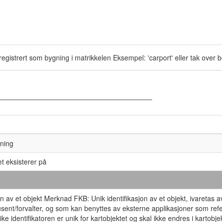
registrert som bygning i matrikkelen Eksempel: 'carport' eller tak over
kning
t eksisterer på
jon av et objekt Merknad FKB: Unik identifikasjon av et objekt, ivaretas 
sent/forvalter, og som kan benyttes av eksterne applikasjoner som refe
ke identifikatoren er unik for kartobjektet og skal ikke endres i kartobjek