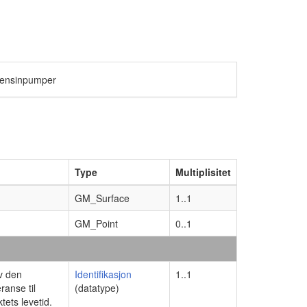
 bensinpumper
Type
Multiplisitet
GM_Surface
1..1
GM_Point
0..1
av den
Identifikasjon
1..1
ranse til
(datatype)
tets levetid.