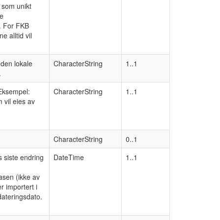
 som unikt
ne
m. For FKB
 alltid vil
 den lokale
CharacterString
1..1
.
 Eksempel:
CharacterString
1..1
 vil eies av
CharacterString
0..1
 siste endring
DateTime
1..1
asen (ikke av
r importert i
pdateringsdato.