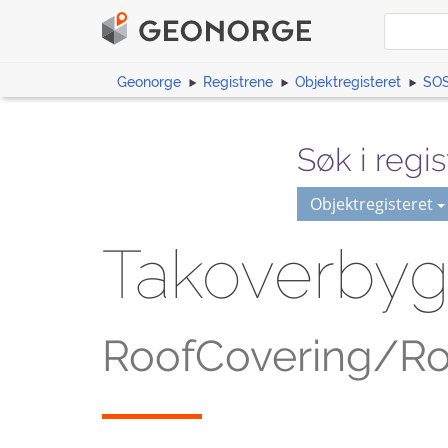
Geonorge
Registrene
Objektregisteret
SOS
Søk i regis
Objektregisteret
Takoverby
RoofCovering/Ro