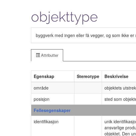
objekttype
byggverk med ingen eller få vegger, og som ikke er 
Attributter
Egenskap
Stereotype
Beskrivelse
område
objektets utstre
posisjon
sted som objekte
Fellesegenskaper
identifikasjon
unik identifikas
ansvarlige produ
objektet. Den uni