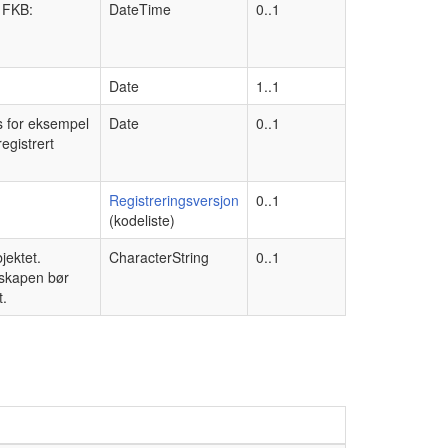
d FKB:
DateTime
0..1
Date
1..1
s for eksempel
Date
0..1
egistrert
Registreringsversjon
0..1
(kodeliste)
jektet.
CharacterString
0..1
nskapen bør
t.