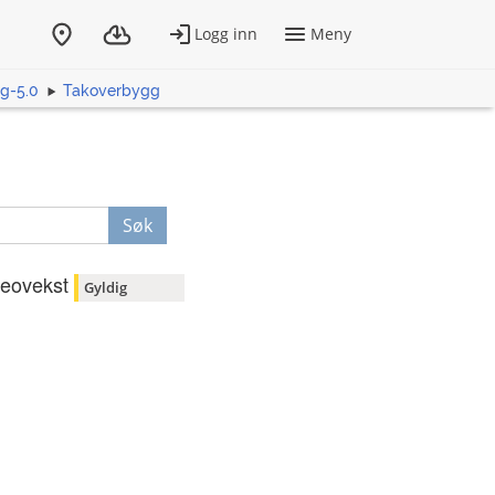
g-5.0
Takoverbygg
Søk
eovekst
Gyldig