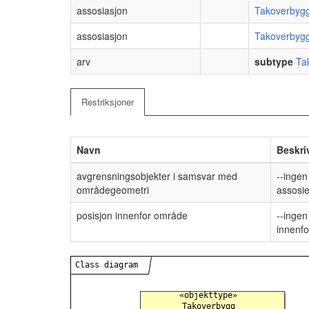
assosiasjon
Takoverbyg
assosiasjon
Takoverbyg
arv
subtype
Ta
Restriksjoner
Navn
Beskri
avgrensningsobjekter i samsvar med
--ingen
områdegeometri
assosi
posisjon innenfor område
--ingen
innenf