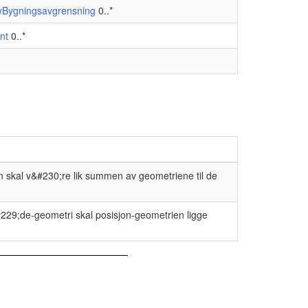
ivBygningsavgrensning
0..*
nt
0..*
 skal v&#230;re lik summen av geometriene til de
229;de-geometri skal posisjon-geometrien ligge