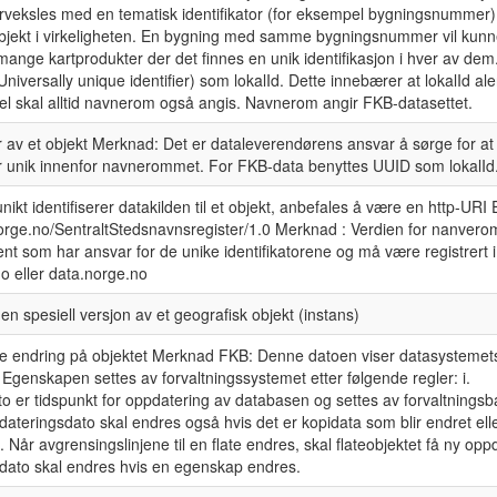
orveksles med en tematisk identifikator (for eksempel bygningsnummer)
 objekt i virkeligheten. En bygning med samme bygningsnummer vil kun
mange kartprodukter der det finnes en unik identifikasjon i hver av de
iversally unique identifier) som lokalId. Dette innebærer at lokalId alene
el skal alltid navnerom også angis. Navnerom angir FKB-datasettet.
tor av et objekt Merknad: Det er dataleverendørens ansvar å sørge for at
 er unik innenfor navnerommet. For FKB-data benyttes UUID som lokalId
kt identifiserer datakilden til et objekt, anbefales å være en http-URI
orge.no/SentraltStedsnavnsregister/1.0 Merknad : Verdien for nanverom
t som har ansvar for de unike identifikatorene og må være registrert i
o eller data.norge.no
 en spesiell versjon av et geografisk objekt (instans)
ste endring på objektet Merknad FKB: Denne datoen viser datasystemets
 Egenskapen settes av forvaltningssystemet etter følgende regler: i.
 er tidspunkt for oppdatering av databasen og settes av forvaltningsb
pdateringsdato skal endres også hvis det er kopidata som blir endret elle
i. Når avgrensingslinjene til en flate endres, skal flateobjektet få ny op
sdato skal endres hvis en egenskap endres.