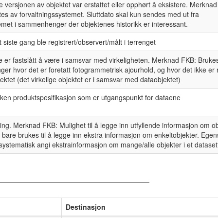
e versjonen av objektet var erstattet eller opphørt å eksistere. Merkna
s av forvaltningssystemet. Sluttdato skal kun sendes med ut fra
emet i sammenhenger der objektenes historikk er interessant.
 siste gang ble registrert/observert/målt i terrenget
e er fastslått å være i samsvar med virkeligheten. Merknad FKB: Bruke
r hvor det er foretatt fotogrammetrisk ajourhold, og hvor det ikke er r
ektet (det virkelige objektet er i samsvar med dataobjektet)
ilken produktspesifikasjon som er utgangspunkt for dataene
ing. Merknad FKB: Mulighet til å legge inn utfyllende informasjon om ob
bare brukes til å legge inn ekstra informasjon om enkeltobjekter. Ege
å systematisk angi ekstrainformasjon om mange/alle objekter i et dataset
Destinasjon