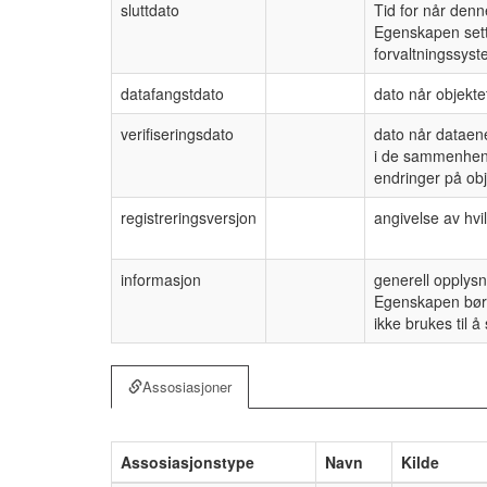
sluttdato
Tid for når denn
Egenskapen sette
forvaltningssyst
datafangstdato
dato når objektet
verifiseringsdato
dato når dataen
i de sammenhenge
endringer på obj
registreringsversjon
angivelse av hv
informasjon
generell opplysn
Egenskapen bør 
ikke brukes til 
Assosiasjoner
Assosiasjonstype
Navn
Kilde