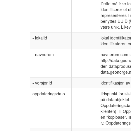
Dette må ikke f
identifiserer et
representeres i 
benyttes UUID (Un
være unik. Likev
- lokalId
lokal identifika
identifikatoren
- navnerom
navnerom som uni
http://data.geon
den dataprodusen
data.geonorge.n
- versjonId
identifikasjon av
oppdateringsdato
tidspunkt for si
på dataobjektet.
Oppdateringsdato
klienten). ii. Op
en ”kopibase”. ii
iv. Oppdatering