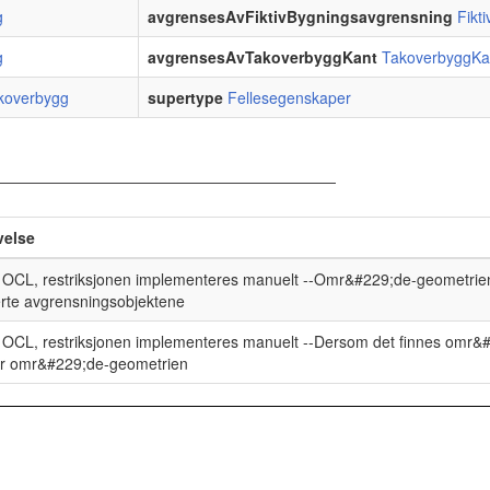
g
avgrensesAvFiktivBygningsavgrensning
Fikt
g
avgrensesAvTakoverbyggKant
TakoverbyggKa
koverbygg
supertype
Fellesegenskaper
velse
 OCL, restriksjonen implementeres manuelt --Omr&#229;de-geometrien
erte avgrensningsobjektene
 OCL, restriksjonen implementeres manuelt --Dersom det finnes omr&#
or omr&#229;de-geometrien