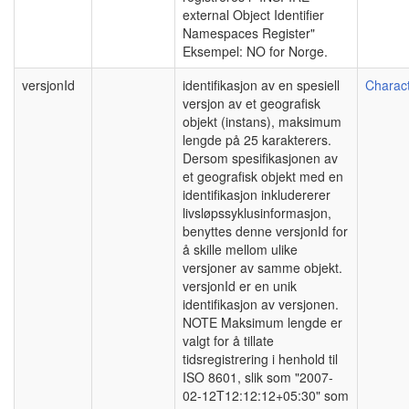
external Object Identifier
Namespaces Register"
Eksempel: NO for Norge.
versjonId
identifikasjon av en spesiell
Charact
versjon av et geografisk
objekt (instans), maksimum
lengde på 25 karakterers.
Dersom spesifikasjonen av
et geografisk objekt med en
identifikasjon inkludererer
livsløpssyklusinformasjon,
benyttes denne versjonId for
å skille mellom ulike
versjoner av samme objekt.
versjonId er en unik
identifikasjon av versjonen.
NOTE Maksimum lengde er
valgt for å tillate
tidsregistrering i henhold til
ISO 8601, slik som "2007-
02-12T12:12:12+05:30" som