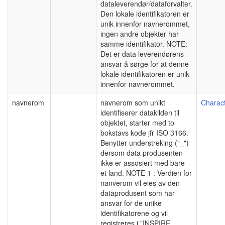
dataleverendør/dataforvalter.
Den lokale identifikatoren er
unik innenfor navnerommet,
ingen andre objekter har
samme identifikator. NOTE:
Det er data leverendørens
ansvar å sørge for at denne
lokale identifikatoren er unik
innenfor navnerommet.
navnerom
navnerom som unikt
Charact
identifiserer datakilden til
objektet, starter med to
bokstavs kode jfr ISO 3166.
Benytter understreking ("_")
dersom data produsenten
ikke er assosiert med bare
et land. NOTE 1 : Verdien for
nanverom vil eies av den
dataprodusent som har
ansvar for de unike
identifikatorene og vil
registreres i "INSPIRE