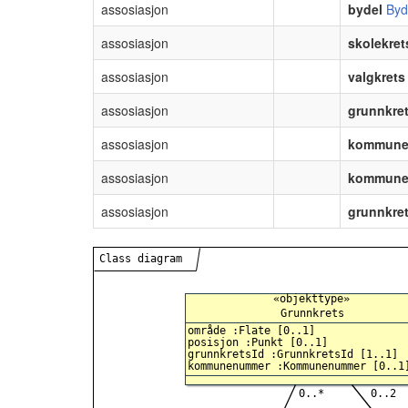
assosiasjon
bydel
Byd
assosiasjon
skolekret
assosiasjon
valgkrets
assosiasjon
grunnkre
assosiasjon
kommun
assosiasjon
kommun
assosiasjon
grunnkre