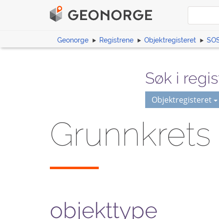
Geonorge
Registrene
Objektregisteret
SOS
Søk i regis
Objektregisteret
Grunnkret
objekttype