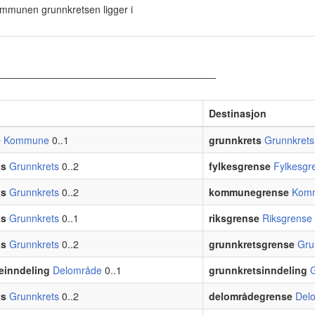
ommunen grunnkretsen ligger i
Destinasjon
e
Kommune
0..1
grunnkrets
Grunnkrets
ts
Grunnkrets
0..2
fylkesgrense
Fylkesgr
ts
Grunnkrets
0..2
kommunegrense
Kom
ts
Grunnkrets
0..1
riksgrense
Riksgrense
ts
Grunnkrets
0..2
grunnkretsgrense
Gru
einndeling
Delområde
0..1
grunnkretsinndeling
ts
Grunnkrets
0..2
delområdegrense
Del