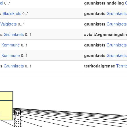
el
0..1
grunnkretsinndeling
s
Skolekrets
0..*
grunnkrets
Grunnkrets
Valgkrets
0..*
grunnkrets
Grunnkrets
ts
Grunnkrets
0..1
avtaltAvgrensningslin
e
Kommune
0..1
grunnkrets
Grunnkrets
e
Kommune
0..1
grunnkrets
Grunnkrets
ts
Grunnkrets
0..1
territorialgrense
Territ