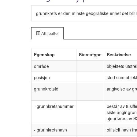
grunnkrets er den minste geografiske enhet det blir 
Attributter
Egenskap
Stereotype
Beskrivelse
område
objektets utstr
posisjon
sted som objekt
grunnkretsId
angivelse av g
- grunnkretsnummer
består av 8 sif
siste angir gru
ajourføres av SS
- grunnkretsnavn
offisielt navn f