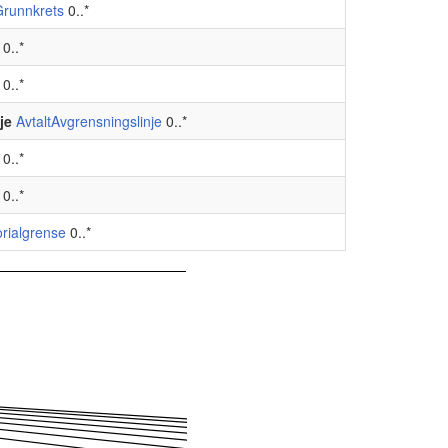
Grunnkrets
0..*
0..*
0..*
je
AvtaltAvgrensningslinje
0..*
0..*
0..*
orialgrense
0..*