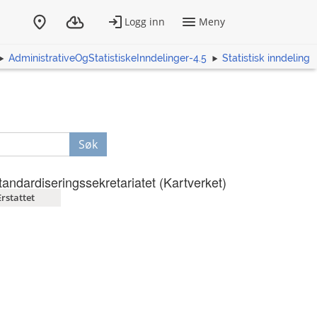
AdministrativeOgStatistiskeInndelinger-4.5
Statistisk inndeling
Søk
tandardiseringssekretariatet (Kartverket)
Erstattet