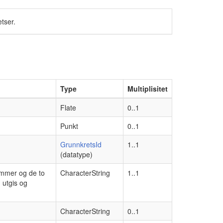
tser.
Type
Multiplisitet
Flate
0..1
Punkt
0..1
GrunnkretsId
1..1
(datatype)
ummer og de to
CharacterString
1..1
 utgis og
CharacterString
0..1