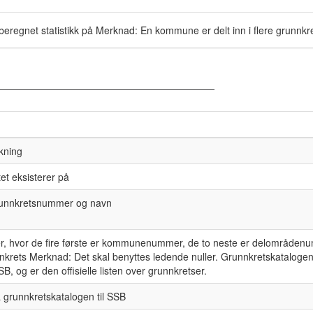
beregnet statistikk på Merknad: En kommune er delt inn i flere grunnkre
ekning
et eksisterer på
runnkretsnummer og navn
fer, hvor de fire første er kommunenummer, de to neste er delområden
nnkrets Merknad: Det skal benyttes ledende nuller. Grunnkretskatalogen
B, og er den offisielle listen over grunnkretser.
ra grunnkretskatalogen til SSB