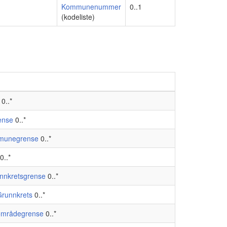
Kommunenummer
0..1
(kodeliste)
0..*
ense
0..*
munegrense
0..*
0..*
nnkretsgrense
0..*
Grunnkrets
0..*
områdegrense
0..*