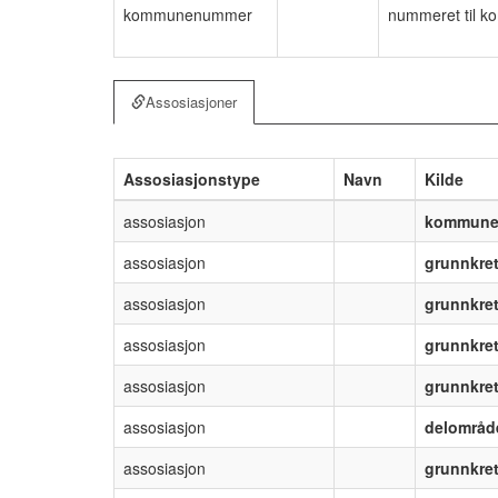
kommunenummer
nummeret til k
Assosiasjoner
Assosiasjonstype
Navn
Kilde
assosiasjon
kommun
assosiasjon
grunnkre
assosiasjon
grunnkre
assosiasjon
grunnkre
assosiasjon
grunnkre
assosiasjon
delområd
assosiasjon
grunnkre