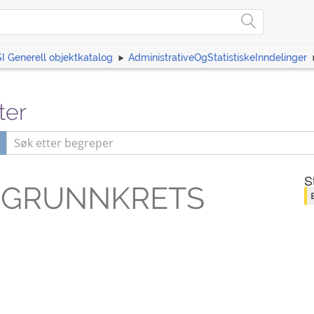
I Generell objektkatalog
AdministrativeOgStatistiskeInndelinger
ter
s
S
GRUNNKRETS