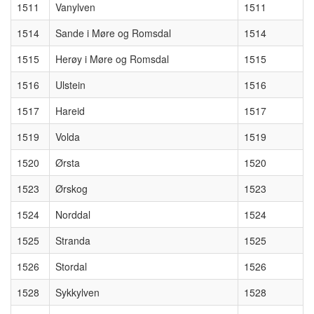
1511
Vanylven
1511
1514
Sande i Møre og Romsdal
1514
1515
Herøy i Møre og Romsdal
1515
1516
Ulstein
1516
1517
Hareid
1517
1519
Volda
1519
1520
Ørsta
1520
1523
Ørskog
1523
1524
Norddal
1524
1525
Stranda
1525
1526
Stordal
1526
1528
Sykkylven
1528