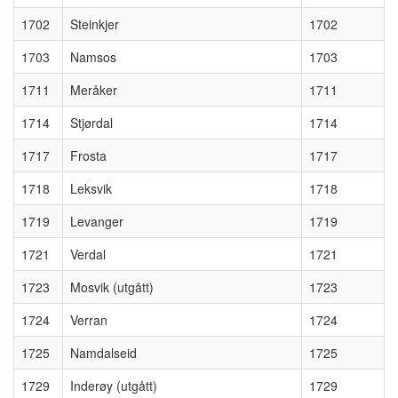
1702
Steinkjer
1702
1703
Namsos
1703
1711
Meråker
1711
1714
Stjørdal
1714
1717
Frosta
1717
1718
Leksvik
1718
1719
Levanger
1719
1721
Verdal
1721
1723
Mosvik (utgått)
1723
1724
Verran
1724
1725
Namdalseid
1725
1729
Inderøy (utgått)
1729