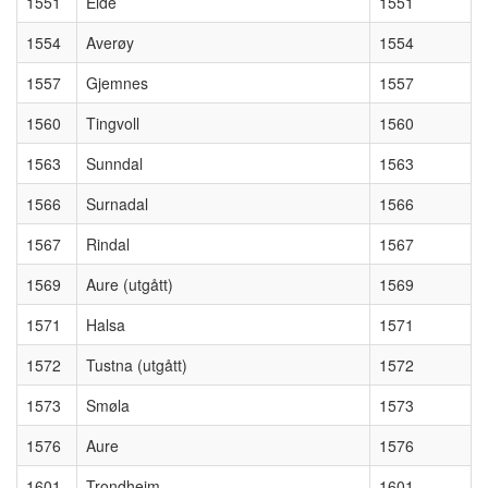
1551
Eide
1551
1554
Averøy
1554
1557
Gjemnes
1557
1560
Tingvoll
1560
1563
Sunndal
1563
1566
Surnadal
1566
1567
Rindal
1567
1569
Aure (utgått)
1569
1571
Halsa
1571
1572
Tustna (utgått)
1572
1573
Smøla
1573
1576
Aure
1576
1601
Trondheim
1601