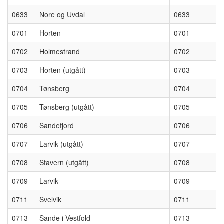
0633
Nore og Uvdal
0633
0701
Horten
0701
0702
Holmestrand
0702
0703
Horten (utgått)
0703
0704
Tønsberg
0704
0705
Tønsberg (utgått)
0705
0706
Sandefjord
0706
0707
Larvik (utgått)
0707
0708
Stavern (utgått)
0708
0709
Larvik
0709
0711
Svelvik
0711
0713
Sande i Vestfold
0713