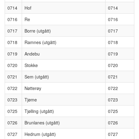
0714
Hof
0714
0716
Re
0716
0717
Borre (utgått)
0717
0718
Ramnes (utgått)
0718
0719
Andebu
0719
0720
Stokke
0720
0721
Sem (utgått)
0721
0722
Nøtterøy
0722
0723
Tjøme
0723
0725
Tjølling (utgått)
0725
0726
Brunlanes (utgått)
0726
0727
Hedrum (utgått)
0727