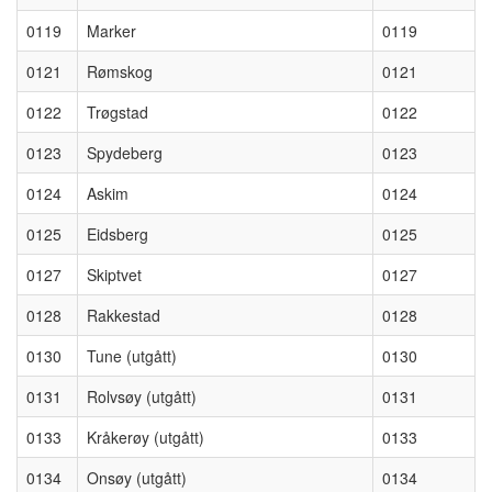
0119
Marker
0119
0121
Rømskog
0121
0122
Trøgstad
0122
0123
Spydeberg
0123
0124
Askim
0124
0125
Eidsberg
0125
0127
Skiptvet
0127
0128
Rakkestad
0128
0130
Tune (utgått)
0130
0131
Rolvsøy (utgått)
0131
0133
Kråkerøy (utgått)
0133
0134
Onsøy (utgått)
0134