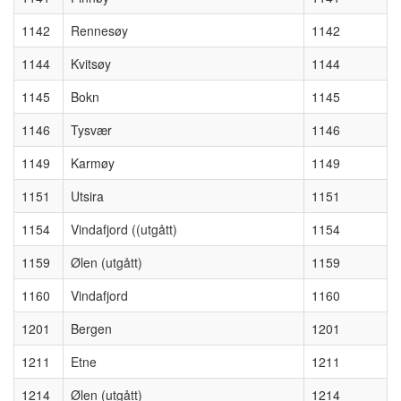
1142
Rennesøy
1142
1144
Kvitsøy
1144
1145
Bokn
1145
1146
Tysvær
1146
1149
Karmøy
1149
1151
Utsira
1151
1154
Vindafjord ((utgått)
1154
1159
Ølen (utgått)
1159
1160
Vindafjord
1160
1201
Bergen
1201
1211
Etne
1211
1214
Ølen (utgått)
1214