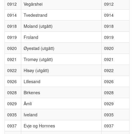
0912
Vegårshei
0912
0914
Tvedestrand
0914
0918
Moland (utgått)
0918
0919
Froland
0919
0920
Øyestad (utgått)
0920
0921
Tromøy (utgått)
0921
0922
Hisøy (utgått)
0922
0926
Lillesand
0926
0928
Birkenes
0928
0929
Åmli
0929
0935
Iveland
0935
0937
Evje og Hornnes
0937