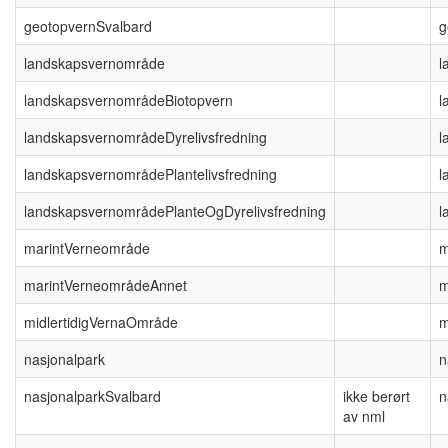
geotopvernSvalbard
g
landskapsvernområde
l
landskapsvernområdeBiotopvern
l
landskapsvernområdeDyrelivsfredning
l
landskapsvernområdePlantelivsfredning
l
landskapsvernområdePlanteOgDyrelivsfredning
l
marintVerneområde
m
marintVerneområdeAnnet
m
midlertidigVernaOmråde
m
nasjonalpark
n
nasjonalparkSvalbard
ikke berørt
n
av nml