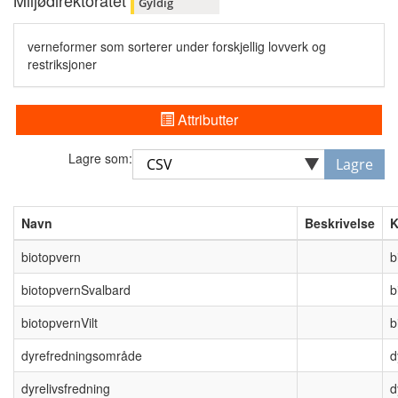
Miljødirektoratet
Gyldig
verneformer som sorterer under forskjellig lovverk og
restriksjoner
Attributter
Lagre som:
Lagre
Navn
Beskrivelse
K
biotopvern
b
biotopvernSvalbard
b
biotopvernVilt
b
dyrefredningsområde
d
dyrelivsfredning
d