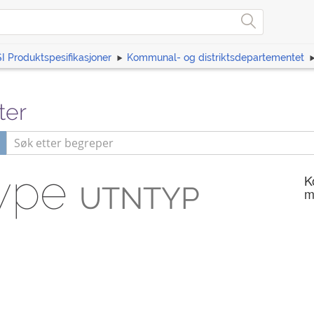
I Produktspesifikasjoner
Kommunal- og distriktsdepartementet
ter
type
K
UTNTYP
m