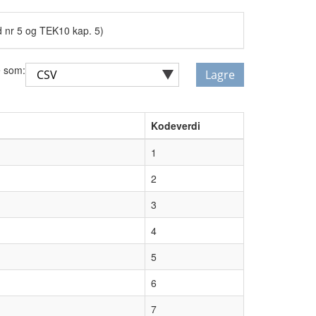
dd nr 5 og TEK10 kap. 5)
 som:
Lagre
Kodeverdi
1
2
3
4
5
6
7