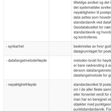
tilfeldige avviket og det
det systematiske avviket
nøyaktigheten til posis
data settes som hovedreg
standardavvik ved data
Geodatakvalitet for nær
standardavvik og hvord
og kontrolleres.
- synbarhet
beskrivelse av hvor god
datagrunnlaget for posis
- datafangstmetodeHøyde
metoden brukt for høyde
er bare nødvending å a
dersom datafangstmetod
datafangstmetode for gr
- nøyaktighetHøyde
standardavviket til posis
cm I de aller fleste sa
eller forventet verdi f
man har en beregnet ve
objekter med punktgeome
punktstandardavvik. Fo