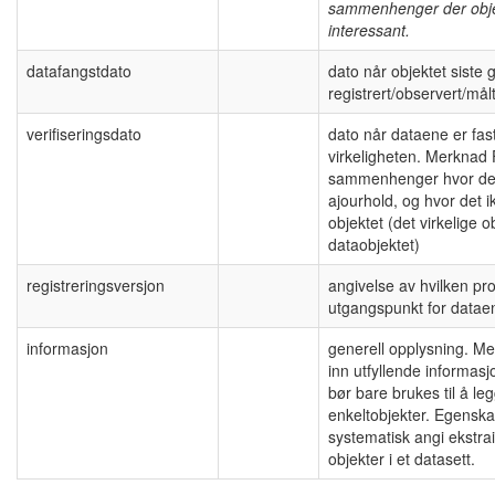
sammenhenger der objek
interessant.
datafangstdato
dato når objektet siste 
registrert/observert/målt
verifiseringsdato
dato når dataene er fas
virkeligheten. Merknad 
sammenhenger hvor det 
ajourhold, og hvor det i
objektet (det virkelige 
dataobjektet)
registreringsversjon
angivelse av hvilken pr
utgangspunkt for datae
informasjon
generell opplysning. Me
inn utfyllende informas
bør bare brukes til å l
enkeltobjekter. Egenskap
systematisk angi ekstr
objekter i et datasett.