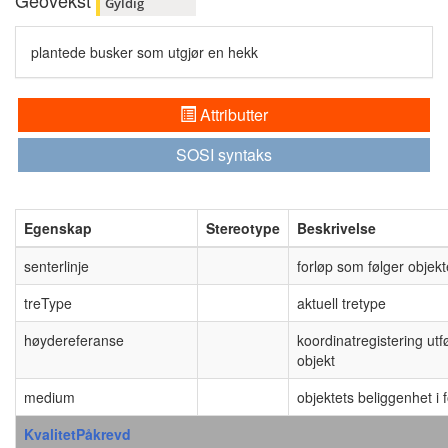
Geovekst
Gyldig
plantede busker som utgjør en hekk
Attributter
SOSI syntaks
Egenskap
Stereotype
Beskrivelse
senterlinje
forløp som følger objekt
treType
aktuell tretype
høydereferanse
koordinatregistering utf
objekt
medium
objektets beliggenhet i f
KvalitetPåkrevd