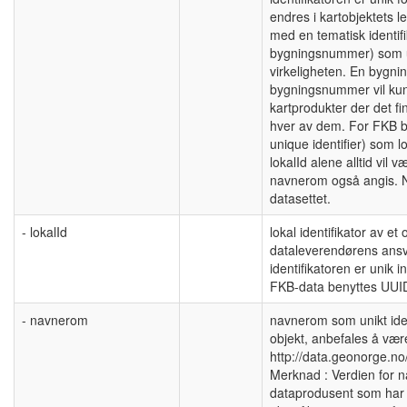
endres i kartobjektets l
med en tematisk identif
bygningsnummer) som uni
virkeligheten. En byg
bygningsnummer vil ku
kartprodukter der det fin
hver av dem. For FKB b
unique identifier) som l
lokalId alene alltid vil v
navnerom også angis. 
datasettet.
- lokalId
lokal identifikator av e
dataleverendørens ansva
identifikatoren er unik
FKB-data benyttes UUID
- navnerom
navnerom som unikt ident
objekt, anbefales å væ
http://data.geonorge.no
Merknad : Verdien for n
dataprodusent som har 