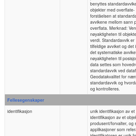
benyttes standardavviket
objekter med overflate-
forståelsen at standard
avvikene mellom sann 
overflata. Merknad: Ver
nøyaktigheten til obje
verdi. Standardavvik er
tilfeldige avviket og det
det systematiske avviket
nøyaktigheten til posis
data settes som hovedreg
standardavvik ved data
Geodatakvalitet for nær
standardavvik og hvord
og kontrolleres.
Fellesegenskaper
identifikasjon
unik identifikasjon av 
identifikasjon av et obj
produsent/forvalter, og
applikasjoner som refera
identifikatoren er unik f