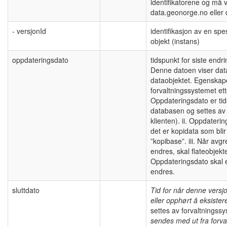
identifikatorene og må v
data.geonorge.no eller
- versjonId
identifikasjon av en spe
objekt (instans)
oppdateringsdato
tidspunkt for siste end
Denne datoen viser dat
dataobjektet. Egenskap
forvaltningssystemet ett
Oppdateringsdato er tid
databasen og settes av 
klienten). ii. Oppdateri
det er kopidata som blir 
”kopibase”. iii. Når avgre
endres, skal flateobjekt
Oppdateringsdato skal 
endres.
sluttdato
Tid for når denne versjo
eller opphørt å eksister
settes av forvaltningss
sendes med ut fra forva