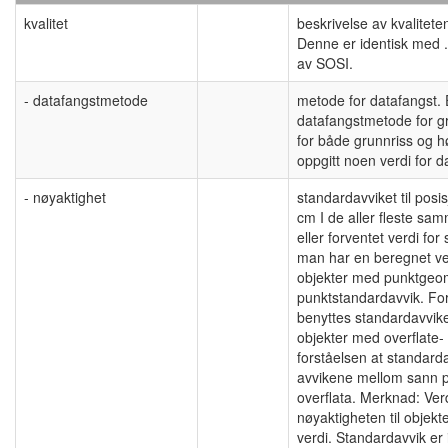
kvalitet
beskrivelse av kvalitet
Denne er identisk med .
av SOSI.
- datafangstmetode
metode for datafangst.
datafangstmetode for gru
for både grunnriss og h
oppgitt noen verdi for
- nøyaktighet
standardavviket til posis
cm I de aller fleste sa
eller forventet verdi f
man har en beregnet ve
objekter med punktgeome
punktstandardavvik. Fo
benyttes standardavviket
objekter med overflate-
forståelsen at standard
avvikene mellom sann 
overflata. Merknad: Ver
nøyaktigheten til obje
verdi. Standardavvik er