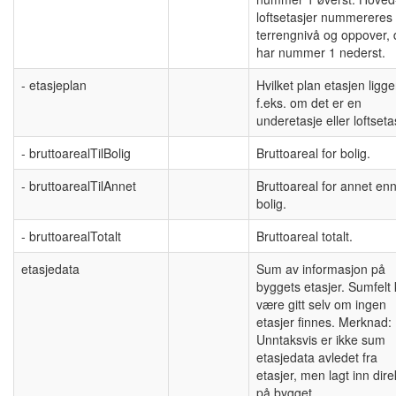
loftsetasjer nummereres 
terrengnivå og oppover, 
har nummer 1 nederst.
- etasjeplan
Hvilket plan etasjen ligger
f.eks. om det er en
underetasje eller loftseta
- bruttoarealTilBolig
Bruttoareal for bolig.
- bruttoarealTilAnnet
Bruttoareal for annet en
bolig.
- bruttoarealTotalt
Bruttoareal totalt.
etasjedata
Sum av informasjon på
byggets etasjer. Sumfelt
være gitt selv om ingen
etasjer finnes. Merknad:
Unntaksvis er ikke sum
etasjedata avledet fra
etasjer, men lagt inn dire
på bygget.