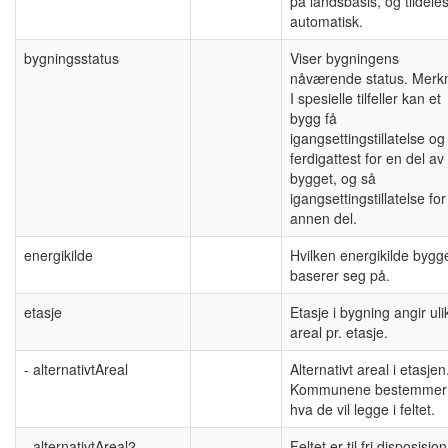
på landsbasis, og tildele
automatisk.
bygningsstatus
Viser bygningens
nåværende status. Merk
I spesielle tilfeller kan et
bygg få
igangsettingstillatelse og
ferdigattest for en del av
bygget, og så
igangsettingstillatelse fo
annen del.
energikilde
Hvilken energikilde bygg
baserer seg på.
etasje
Etasje i bygning angir uli
areal pr. etasje.
- alternativtAreal
Alternativt areal i etasjen
Kommunene bestemmer
hva de vil legge i feltet.
- alternativtAreal2
Feltet er til fri disposisjon