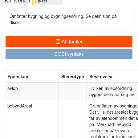
Kartverket
Utkast
Omfatter bygning og bygningsendring. Se definisjon på
disse.
Attributter
SOSI syntaks
Egenskap
Stereotype
Beskrivelse
avlop
Hvilken avløpsordning
bygget benytter seg av.
bebygdAreal
Grunnflaten av bygninge
Det vil si det arealet byg
tar av eiendommen det s
på. Merknad: Bebygd
arealer er påkrevd å
registrere for bygninger