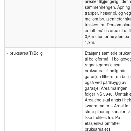
arealet tilgjengelig i den
sammenhengen. Åpning 
trapper, heiser ol. og ve
mellom bruksenheter ska
trekkes fra. Dersom plan
er loft, måles arealet ut ti
0,6m utenfor høyden på
1,9m.
- bruksarealTilBolig
Etasjens samlede brukar
til boligformål. I boligbyg
regnes garasje som
bruksareal til bolig når
garasjen tilhører en bolig
også ved på/tilbygg av
garasje. Arealmålingen
følger NS 3940. Unntak e
Arealene skal angis i hel
kvadratmeter. - Areal for
store piper og kanaler sk
ikke trekkes fra. På
etasjenivå omfatter
bruksarealet i