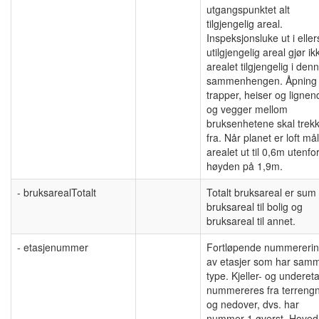
utgangspunktet alt
tilgjengelig areal.
Inspeksjonsluke ut i eller
utilgjengelig areal gjør ik
arealet tilgjengelig i den
sammenhengen. Åpning 
trapper, heiser og lignen
og vegger mellom
bruksenhetene skal trek
fra. Når planet er loft må
arealet ut til 0,6m utenfo
høyden på 1,9m.
- bruksarealTotalt
Totalt bruksareal er sum
bruksareal til bolig og
bruksareal til annet.
- etasjenummer
Fortløpende nummereri
av etasjer som har sam
type. Kjeller- og undereta
nummereres fra terrengn
og nedover, dvs. har
nummer 1 øverst. Hoved