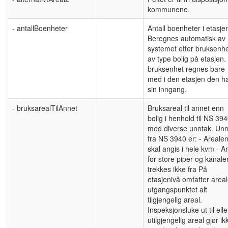
kommunene.
- antallBoenheter
Antall boenheter i etasje
Beregnes automatisk av
systemet etter bruksenh
av type bolig på etasjen.
bruksenhet regnes bare
med i den etasjen den h
sin inngang.
- bruksarealTilAnnet
Bruksareal til annet enn
bolig i henhold til NS 39
med diverse unntak. Unn
fra NS 3940 er: - Areale
skal angis i hele kvm - A
for store piper og kanale
trekkes ikke fra På
etasjenivå omfatter areale
utgangspunktet alt
tilgjengelig areal.
Inspeksjonsluke ut til elle
utilgjengelig areal gjør ik