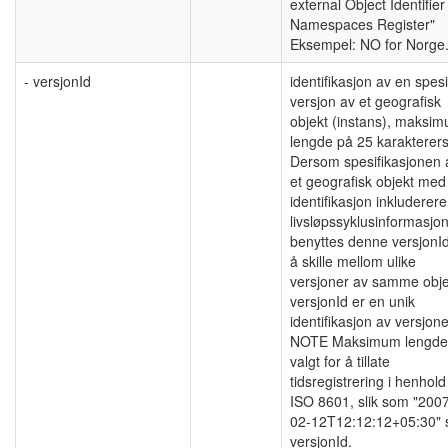
external Object Identifier
Namespaces Register"
Eksempel: NO for Norge
- versjonId
identifikasjon av en spesi
versjon av et geografisk
objekt (instans), maksi
lengde på 25 karakterers
Dersom spesifikasjonen 
et geografisk objekt med
identifikasjon inkluderere
livsløpssyklusinformasjon
benyttes denne versjonId
å skille mellom ulike
versjoner av samme obje
versjonId er en unik
identifikasjon av versjon
NOTE Maksimum lengde
valgt for å tillate
tidsregistrering i henhold 
ISO 8601, slik som "200
02-12T12:12:12+05:30"
versjonId.