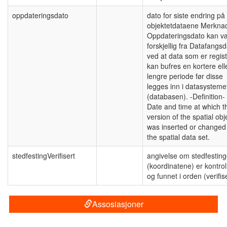
oppdateringsdato
dato for siste endring på
objektetdataene Merkna
Oppdateringsdato kan v
forskjellig fra Datafangs
ved at data som er regist
kan bufres en kortere ell
lengre periode før disse
legges inn i datasysteme
(databasen). -Definition-
Date and time at which t
version of the spatial obj
was inserted or changed 
the spatial data set.
stedfestingVerifisert
angivelse om stedfestin
(koordinatene) er kontrol
og funnet i orden (verifis
Assosiasjoner