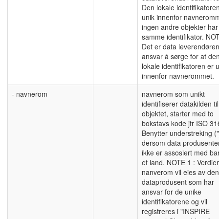
Den lokale identifikatore
unik innenfor navneromm
ingen andre objekter har
samme identifikator. NO
Det er data leverendøre
ansvar å sørge for at de
lokale identifikatoren er 
innenfor navnerommet.
- navnerom
navnerom som unikt
identifiserer datakilden til
objektet, starter med to
bokstavs kode jfr ISO 31
Benytter understreking ("
dersom data produsente
ikke er assosiert med ba
et land. NOTE 1 : Verdien
nanverom vil eies av den
dataprodusent som har
ansvar for de unike
identifikatorene og vil
registreres i "INSPIRE