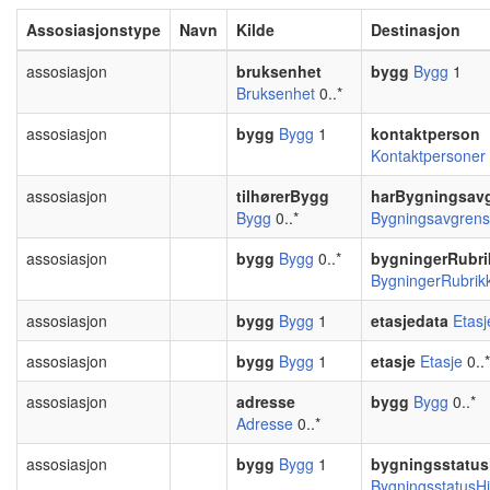
Assosiasjonstype
Navn
Kilde
Destinasjon
assosiasjon
bruksenhet
bygg
Bygg
1
Bruksenhet
0..*
assosiasjon
bygg
Bygg
1
kontaktperson
Kontaktpersoner
assosiasjon
tilhørerBygg
harBygningsav
Bygg
0..*
Bygningsavgrens
assosiasjon
bygg
Bygg
0..*
bygningerRubri
BygningerRubrik
assosiasjon
bygg
Bygg
1
etasjedata
Etasj
assosiasjon
bygg
Bygg
1
etasje
Etasje
0..*
assosiasjon
adresse
bygg
Bygg
0..*
Adresse
0..*
assosiasjon
bygg
Bygg
1
bygningsstatus
BygningsstatusHi