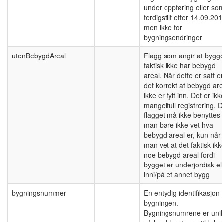
under oppføring eller so
ferdigstilt etter 14.09.20
men ikke for
bygningsendringer
utenBebygdAreal
Flagg som angir at bygg
faktisk ikke har bebygd
areal. Når dette er satt e
det korrekt at bebygd ar
ikke er fylt inn. Det er ikk
mangelfull registrering. 
flagget må ikke benyttes 
man bare ikke vet hva
bebygd areal er, kun når
man vet at det faktisk ikk
noe bebygd areal fordi
bygget er underjordisk el
inni/på et annet bygg
bygningsnummer
En entydig identifikasjon
bygningen.
Bygningsnumrene er uni