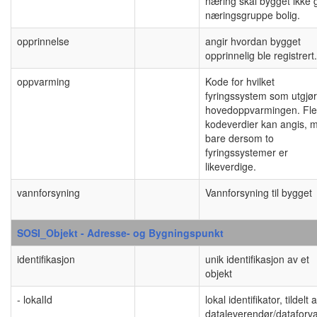
næring skal bygget ikke 
næringsgruppe bolig.
opprinnelse
angir hvordan bygget
opprinnelig ble registrert.
oppvarming
Kode for hvilket
fyringssystem som utgjør
hovedoppvarmingen. Fle
kodeverdier kan angis, 
bare dersom to
fyringssystemer er
likeverdige.
vannforsyning
Vannforsyning til bygget
SOSI_Objekt - Adresse- og Bygningspunkt
identifikasjon
unik identifikasjon av et
objekt
- lokalId
lokal identifikator, tildelt 
dataleverendør/dataforval