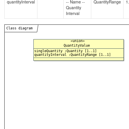
quantityInterval
-- Name --
QuantityRange
1
Quantity
Interval