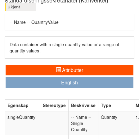
Standardiseringssekretariatet (Kartverket)
Ukjent
-- Name -- QuantityValue
Data container with a single quantity value or a range of
quantity values .
Attributter
English
Egenskap
Stereotype
Beskrivelse
Type
M
singleQuantity
-- Name --
Quantity
1
Single
Quantity