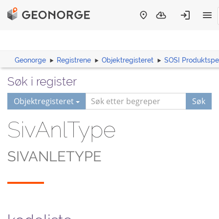
Geonorge
Registrene
Objektregisteret
SOSI Produktspes
Søk i register
Objektregisteret
Søk
SivAnlType
SIVANLETYPE