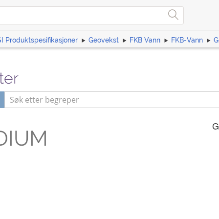
I Produktspesifikasjoner
Geovekst
FKB Vann
FKB-Vann
G
ter
G
DIUM