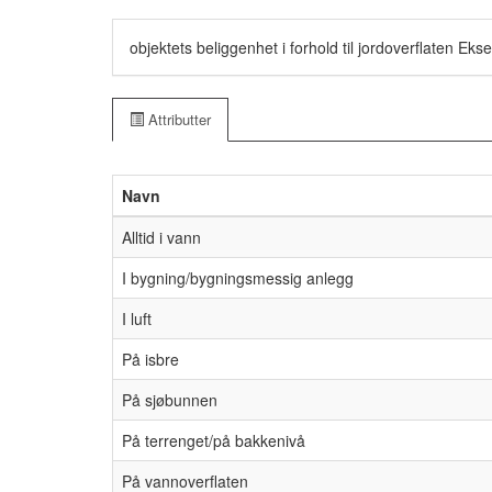
objektets beliggenhet i forhold til jordoverflaten Ek
Attributter
Navn
Alltid i vann
I bygning/bygningsmessig anlegg
I luft
På isbre
På sjøbunnen
På terrenget/på bakkenivå
På vannoverflaten