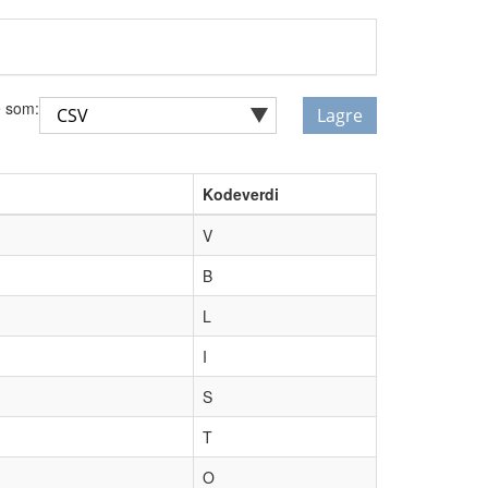
 som:
Lagre
Kodeverdi
V
B
L
I
S
T
O