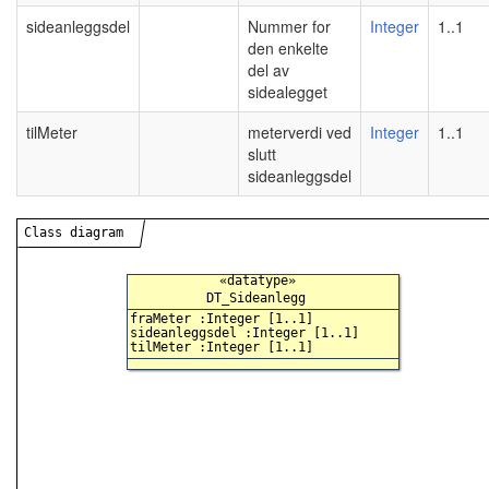
sideanleggsdel
Nummer for
Integer
1..1
den enkelte
del av
sidealegget
tilMeter
meterverdi ved
Integer
1..1
slutt
sideanleggsdel