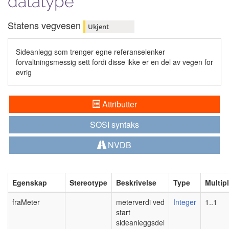
datatype
Statens vegvesen
Ukjent
Sideanlegg som trenger egne referanselenker
forvaltningsmessig sett fordi disse ikke er en del av vegen for
øvrig
Attributter
SOSI syntaks
NVDB
Egenskap
Stereotype
Beskrivelse
Type
Multipl
fraMeter
meterverdi ved
Integer
1..1
start
sideanleggsdel