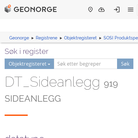
Geonorge
Registrene
Objektregisteret
SOSI Produktspes
Søk i register
Objektregisteret
Søk
DT_Sideanlegg
919
SIDEANLEGG