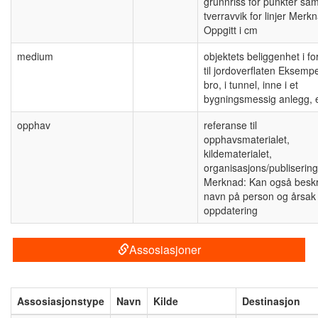
grunnriss for punkter sam
tverravvik for linjer Merk
Oppgitt i cm
medium
objektets beliggenhet i fo
til jordoverflaten Eksemp
bro, i tunnel, inne i et
bygningsmessig anlegg, e
opphav
referanse til
opphavsmaterialet,
kildematerialet,
organisasjons/publisering
Merknad: Kan også beskr
navn på person og årsak t
oppdatering
Assosiasjoner
Assosiasjonstype
Navn
Kilde
Destinasjon