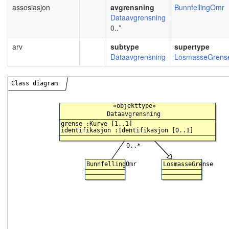
assosiasjon
avgrensning
BunnfellingOmr
Dataavgrensning
0..*
arv
subtype
supertype
Dataavgrensning
LosmasseGrens