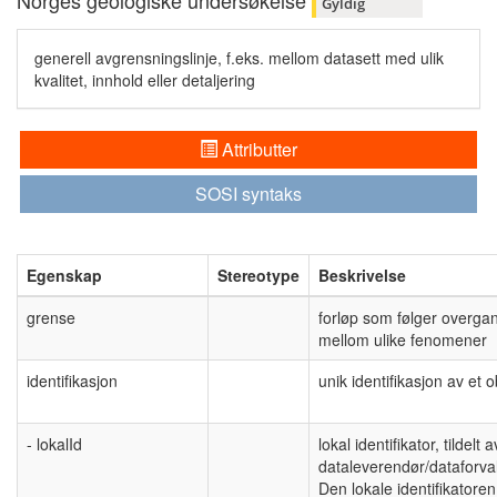
Norges geologiske undersøkelse
Gyldig
generell avgrensningslinje, f.eks. mellom datasett med ulik
kvalitet, innhold eller detaljering
Attributter
SOSI syntaks
Egenskap
Stereotype
Beskrivelse
grense
forløp som følger overga
mellom ulike fenomener
identifikasjon
unik identifikasjon av et o
- lokalId
lokal identifikator, tildelt a
dataleverendør/dataforval
Den lokale identifikatoren