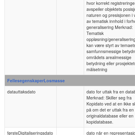
hvor korrekt registrering
avspeiler objektets posisj
naturen og presisjonen i 
av tematisk innhold i forho
generalisering Merknad:
Tematisk
oppløsning/generaliserin
kan være styrt av temaet
samfunnsmessige betydn
områdets arealmessige
betydning eller prosjektet
målsetning
FellesegenskaperLosmasse
datauttaksdato
dato for uttak fra en dat
Merknad: Skiller seg fra
Kopidato ved at en ikke sk
på om det er uttak fra en
originaldatabase eller en
kopidatabase.
førsteDigitaliseringsdato
dato når en representasj