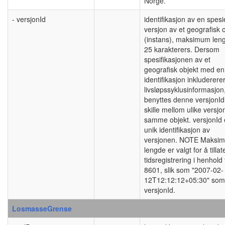
Norge.
- versjonId
identifikasjon av en spesie
versjon av et geografisk 
(instans), maksimum len
25 karakterers. Dersom
spesifikasjonen av et
geografisk objekt med en
identifikasjon inkluderere
livsløpssyklusinformasjon
benyttes denne versjonId 
skille mellom ulike versjo
samme objekt. versjonId 
unik identifikasjon av
versjonen. NOTE Maksi
lengde er valgt for å tillat
tidsregistrering i henhold 
8601, slik som "2007-02-
12T12:12:12+05:30" som
versjonId.
LosmasseGrense