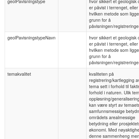
geolPavisningstype
hvor sikkert et geologisk 
er påvist i terrenget, eller
hvilken metode som ligger
grunn for å
påvisningen/registrering
geolPavisningstypeNavn
hvor sikkert et geologisk 
er påvist i terrenget, eller
hvilken metode som ligger
grunn for å
påvisningen/registreringe
temakvalitet
kvaliteten på
registrering/kartlegging a
tema sett i forhold til fakt
forhold i naturen. Ulik te
oppløsning/generaliserin
kan være styrt av temaet
samfunnsmessige betydn
områdets arealmessige
betydning eller prosjektet
økonomi. Med nøyaktighet
denne sammenheng me