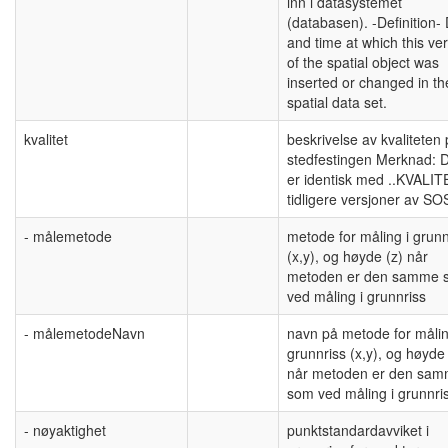
inn i datasystemet
(databasen). -Definition-
and time at which this ve
of the spatial object was
inserted or changed in th
spatial data set.
kvalitet
beskrivelse av kvaliteten
stedfestingen Merknad: 
er identisk med ..KVALIT
tidligere versjoner av SOS
- målemetode
metode for måling i grunn
(x,y), og høyde (z) når
metoden er den samme 
ved måling i grunnriss
- målemetodeNavn
navn på metode for målin
grunnriss (x,y), og høyde 
når metoden er den sa
som ved måling i grunnri
- nøyaktighet
punktstandardavviket i