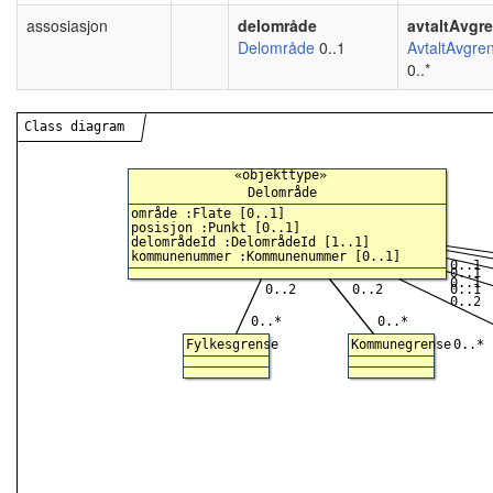
assosiasjon
delområde
avtaltAvgre
Delområde
0..1
AvtaltAvgren
0..*