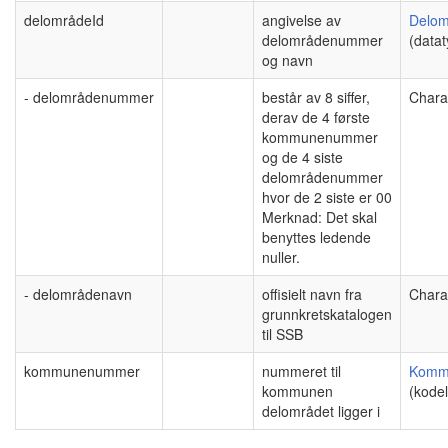
delområdeId
angivelse av
Delom
delområdenummer
(datat
og navn
- delområdenummer
består av 8 siffer,
Chara
derav de 4 første
kommunenummer
og de 4 siste
delområdenummer
hvor de 2 siste er 00
Merknad: Det skal
benyttes ledende
nuller.
- delområdenavn
offisielt navn fra
Chara
grunnkretskatalogen
til SSB
kommunenummer
nummeret til
Komm
kommunen
(kodel
delområdet ligger i