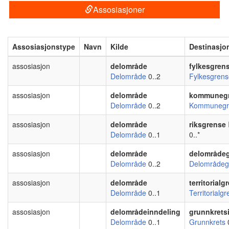
Assosiasjoner
Assosiasjonstype
Navn
Kilde
Destinasjo
assosiasjon
delområde
fylkesgren
Delområde
0..2
Fylkesgrens
assosiasjon
delområde
kommuneg
Delområde
0..2
Kommunegr
assosiasjon
delområde
riksgrense
Delområde
0..1
0..*
assosiasjon
delområde
delområde
Delområde
0..2
Delområdeg
assosiasjon
delområde
territorialg
Delområde
0..1
Territorialg
assosiasjon
delområdeinndeling
grunnkrets
Delområde
0..1
Grunnkrets
0