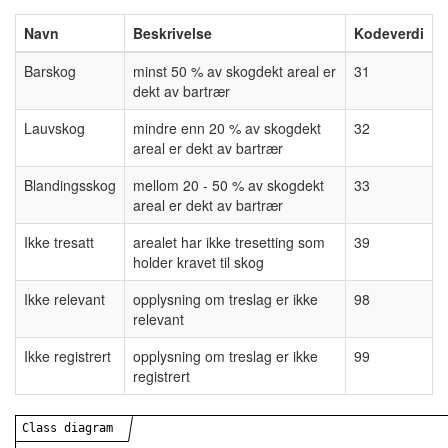
Navn
Beskrivelse
Kodeverdi
Barskog
minst 50 % av skogdekt areal er
31
dekt av bartrær
Lauvskog
mindre enn 20 % av skogdekt
32
areal er dekt av bartrær
Blandingsskog
mellom 20 - 50 % av skogdekt
33
areal er dekt av bartrær
Ikke tresatt
arealet har ikke tresetting som
39
holder kravet til skog
Ikke relevant
opplysning om treslag er ikke
98
relevant
Ikke registrert
opplysning om treslag er ikke
99
registrert