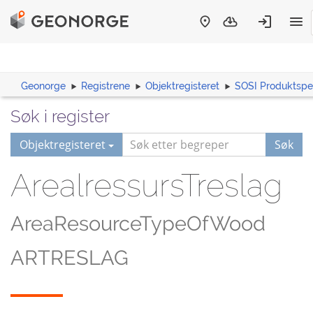
Geonorge
Registrene
Objektregisteret
SOSI Produktspes
Søk i register
Objektregisteret
Søk
ArealressursTreslag
AreaResourceTypeOfWood
ARTRESLAG