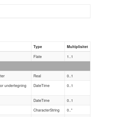
Type
Multiplisitet
Flate
1..1
ter
Real
0..1
for undertegning
DateTime
0..1
DateTime
0..1
CharacterString
0..*