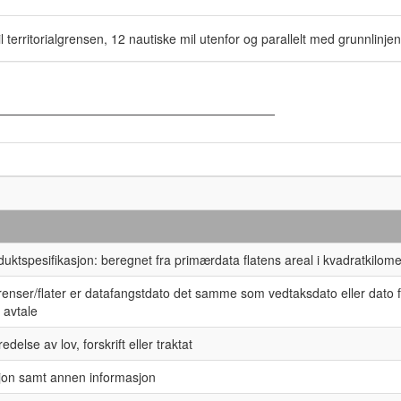
territorialgrensen, 12 nautiske mil utenfor og parallelt med grunnlinjen
duktspesifikasjon: beregnet fra primærdata flatens areal i kvadratkilome
grenser/flater er datafangstdato det samme som vedtaksdato eller dato 
r avtale
redelse av lov, forskrift eller traktat
nisjon samt annen informasjon