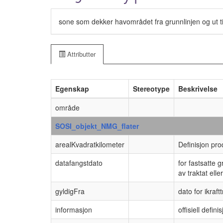
sone som dekker havområdet fra grunnlinjen og ut til 
Attributter
Egenskap
Stereotype
Beskrivelse
område
SOSI_objekt_NMG_flater
arealKvadratkilometer
Definisjon pro
datafangstdato
for fastsatte 
av traktat elle
gyldigFra
dato for ikraftt
informasjon
offisiell defi