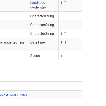
Landkode
1..*
(kodeliste)
CharacterString
0..*
CharacterString
0..*
CharacterString
1..*
for undertegning
DateTime
1..1
Status
1..*
bjekt_NMG_flater