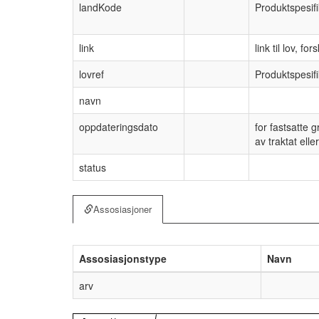
landKode
Produktspesifi
link
link til lov, for
lovref
Produktspesifik
navn
oppdateringsdato
for fastsatte 
av traktat elle
status
Assosiasjoner
Assosiasjonstype
Navn
arv