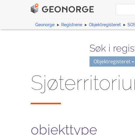
Geonorge
Registrene
Objektregisteret
SOS
Søk i regis
Objektregisteret
Sjøterritori
objekttype