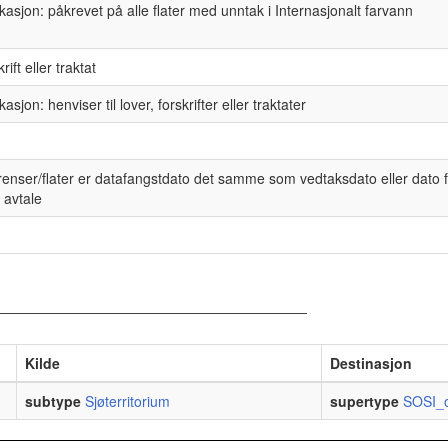
kasjon: påkrevet på alle flater med unntak i Internasjonalt farvann
skrift eller traktat
asjon: henviser til lover, forskrifter eller traktater
grenser/flater er datafangstdato det samme som vedtaksdato eller dato 
r avtale
Kilde
Destinasjon
subtype
Sjøterritorium
supertype
SOSI_o