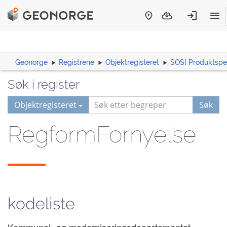
Geonorge
Registrene
Objektregisteret
SOSI Produktspes
Søk i register
Objektregisteret
Søk
RegformFornyelse
kodeliste