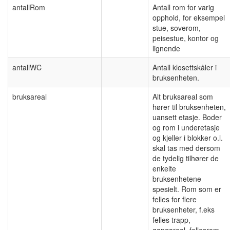
antallRom
Antall rom for varig
opphold, for eksempel
stue, soverom,
peisestue, kontor og
lignende
antallWC
Antall klosettskåler i
bruksenheten.
bruksareal
Alt bruksareal som
hører til bruksenheten,
uansett etasje. Boder
og rom i underetasje
og kjeller i blokker o.l.
skal tas med dersom
de tydelig tilhører de
enkelte
bruksenhetene
spesielt. Rom som er
felles for flere
bruksenheter, f.eks
felles trapp,
gangareal, fellesrom