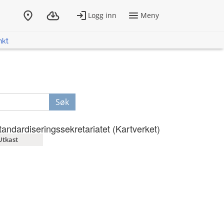
nkt
Søk
tandardiseringssekretariatet (Kartverket)
Utkast