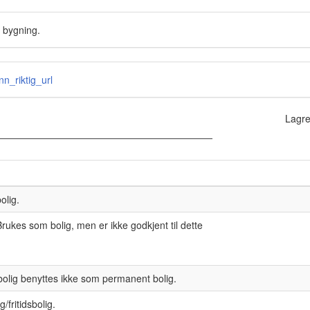
n bygning.
n_riktig_url
Lagre
olig.
rukes som bolig, men er ikke godkjent til dette
dsbolig benyttes ikke som permanent bolig.
fritidsbolig.