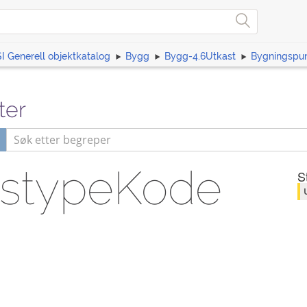
I Generell objektkatalog
Bygg
Bygg-4.6Utkast
Bygningspu
ter
tstypeKode
S