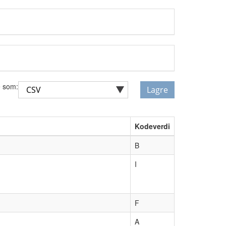
 som:
Lagre
Kodeverdi
B
I
F
A