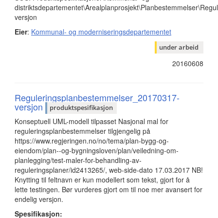
distriktsdepartementet\Arealplanprosjekt\Planbestemmelser\Reg
versjon
Eier
:
Kommunal- og moderniseringsdepartementet
under arbeid
20160608
Reguleringsplanbestemmelser_20170317-
versjon
produktspesifikasjon
Konseptuell UML-modell tilpasset Nasjonal mal for
reguleringsplanbestemmelser tilgjengelig på
https://www.regjeringen.no/no/tema/plan-bygg-og-
eiendom/plan--og-bygningsloven/plan/veiledning-om-
planlegging/test-maler-for-behandling-av-
reguleringsplaner/id2413265/, web-side-dato 17.03.2017 NB!
Knytting til feltnavn er kun modellert som tekst, gjort for å
lette testingen. Bør vurderes gjort om til noe mer avansert for
endelig versjon.
Spesifikasjon: