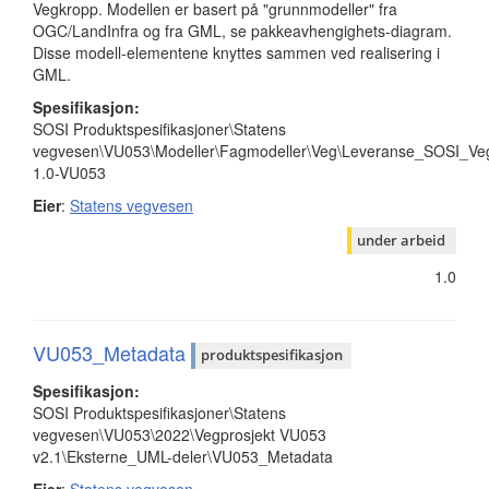
Vegkropp. Modellen er basert på "grunnmodeller" fra
OGC/LandInfra og fra GML, se pakkeavhengighets-diagram.
Disse modell-elementene knyttes sammen ved realisering i
GML.
Spesifikasjon:
SOSI Produktspesifikasjoner\Statens
vegvesen\VU053\Modeller\Fagmodeller\Veg\Leveranse_SOSI_Vegk
1.0-VU053
Eier
:
Statens vegvesen
under arbeid
1.0
VU053_Metadata
produktspesifikasjon
Spesifikasjon:
SOSI Produktspesifikasjoner\Statens
vegvesen\VU053\2022\Vegprosjekt VU053
v2.1\Eksterne_UML-deler\VU053_Metadata