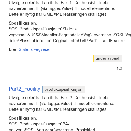
Utvalgte deler fra LandInfra Part 1. Del-hensikt: tildele
navnerommet lilf (via taggedValue) til modell-elementene.
Dette er nyttig når GML/XML-realiseringen skal lages.
Spesifikasjon:
SOSI Produktspesifikasjoner\Statens
vegvesen\VU053\Modeller\Fagmodeller\Veg\Leveranse_SOSI_Veg
deler\Plassholdere_for_Original_InfraGML\Part1_LandFeature
Eier
:
Statens vegvesen
under arbeid
1.0
Part2_Facility
produktspesifikasjon
Utvalgte deler fra LandInfra Part 2. Del-hensikt: tildele
navnerommet lif (via taggedValue) til modell-elementene.
Dette er nyttig når GML/XML-realiseringen skal lages.
Spesifikasjon:
SOSI Produktspesifikasjoner\BA-
nettverk\SOSI_Vegkropp\Vegkropp_Prosjektert-