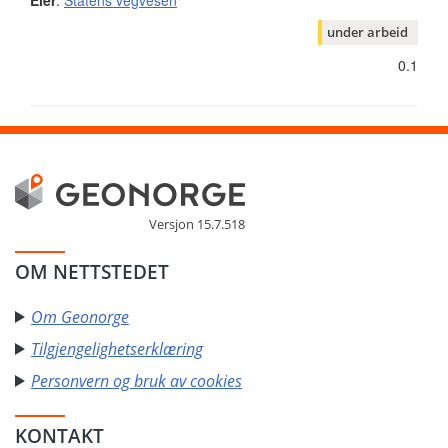
Eier
:
Statens vegvesen
under arbeid
0.1