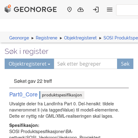
Geonorge
Registrene
Objektregisteret
SOSI Produktspes
Søk i register
Objektregisteret
Søk
Søket gav 22 treff
Part0_Core
produktspesifikasjon
Utvalgte deler fra LandInfra Part 0. Del-hensikt: tildele
navnerommet li (via taggedValue) til modell-elementene.
Dette er nyttig når GML/XML-realiseringen skal lages.
Spesifikasjon:
SOSI Produktspesifikasjoner\BA-
nettverk\SOSI_Vegkropp\Vegkropp_Prosjektert-