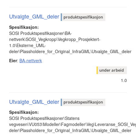
Utvalgte_GML_deler
produktspesifikasjon
Spesifikasjon:
SOSI Produktspesifikasjoner\BA-
nettverk\SOSI_Vegkropp\Vegkropp_Prosjektert-
1.0\Eksterne_UML-
deler\Plassholdere_for_Original_InfraGML\Utvalgte_GML_deler
Eier
:
BA-nettverk
under arbeid
1.0
Utvalgte_GML_deler
produktspesifikasjon
Spesifikasjon:
SOSI Produktspesifikasjoner\Statens
vegvesen\VU053\Modeller\Fagmodeller\Veg\Leveranse_SOSI_Veg
deler\Plassholdere_for_Original_InfraGML\Utvalgte_GML_deler