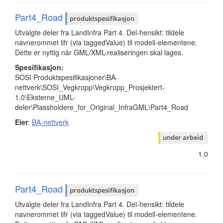
Part4_Road
produktspesifikasjon
Utvalgte deler fra LandInfra Part 4. Del-hensikt: tildele
navnerommet lifr (via taggedValue) til modell-elementene.
Dette er nyttig når GML/XML-realiseringen skal lages.
Spesifikasjon:
SOSI Produktspesifikasjoner\BA-
nettverk\SOSI_Vegkropp\Vegkropp_Prosjektert-
1.0\Eksterne_UML-
deler\Plassholdere_for_Original_InfraGML\Part4_Road
Eier
:
BA-nettverk
under arbeid
1.0
Part4_Road
produktspesifikasjon
Utvalgte deler fra LandInfra Part 4. Del-hensikt: tildele
navnerommet lifr (via taggedValue) til modell-elementene.