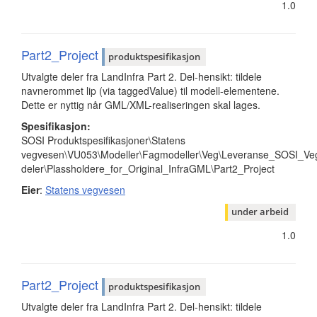
1.0
Part2_Project
produktspesifikasjon
Utvalgte deler fra LandInfra Part 2. Del-hensikt: tildele
navnerommet lip (via taggedValue) til modell-elementene.
Dette er nyttig når GML/XML-realiseringen skal lages.
Spesifikasjon:
SOSI Produktspesifikasjoner\Statens
vegvesen\VU053\Modeller\Fagmodeller\Veg\Leveranse_SOSI_Veg
deler\Plassholdere_for_Original_InfraGML\Part2_Project
Eier
:
Statens vegvesen
under arbeid
1.0
Part2_Project
produktspesifikasjon
Utvalgte deler fra LandInfra Part 2. Del-hensikt: tildele