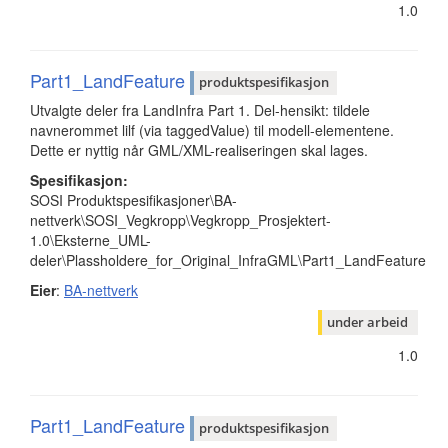
1.0
Part1_LandFeature
produktspesifikasjon
Utvalgte deler fra LandInfra Part 1. Del-hensikt: tildele
navnerommet lilf (via taggedValue) til modell-elementene.
Dette er nyttig når GML/XML-realiseringen skal lages.
Spesifikasjon:
SOSI Produktspesifikasjoner\BA-
nettverk\SOSI_Vegkropp\Vegkropp_Prosjektert-
1.0\Eksterne_UML-
deler\Plassholdere_for_Original_InfraGML\Part1_LandFeature
Eier
:
BA-nettverk
under arbeid
1.0
Part1_LandFeature
produktspesifikasjon