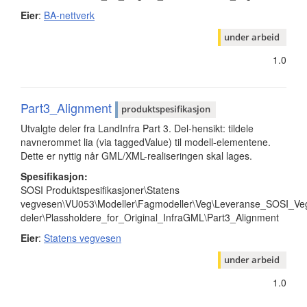
Eier
:
BA-nettverk
under arbeid
1.0
Part3_Alignment
produktspesifikasjon
Utvalgte deler fra LandInfra Part 3. Del-hensikt: tildele
navnerommet lia (via taggedValue) til modell-elementene.
Dette er nyttig når GML/XML-realiseringen skal lages.
Spesifikasjon:
SOSI Produktspesifikasjoner\Statens
vegvesen\VU053\Modeller\Fagmodeller\Veg\Leveranse_SOSI_Veg
deler\Plassholdere_for_Original_InfraGML\Part3_Alignment
Eier
:
Statens vegvesen
under arbeid
1.0