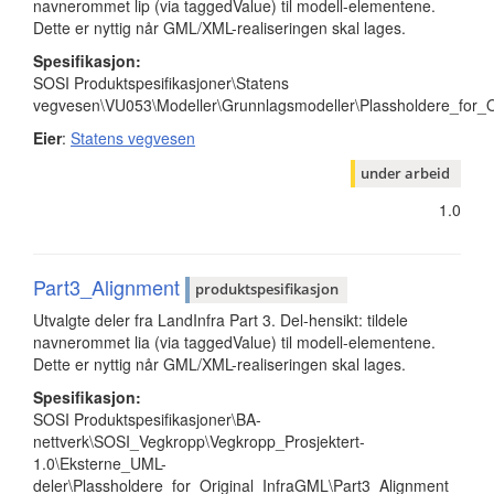
navnerommet lip (via taggedValue) til modell-elementene.
Dette er nyttig når GML/XML-realiseringen skal lages.
Spesifikasjon:
SOSI Produktspesifikasjoner\Statens
vegvesen\VU053\Modeller\Grunnlagsmodeller\Plassholdere_for_O
Eier
:
Statens vegvesen
under arbeid
1.0
Part3_Alignment
produktspesifikasjon
Utvalgte deler fra LandInfra Part 3. Del-hensikt: tildele
navnerommet lia (via taggedValue) til modell-elementene.
Dette er nyttig når GML/XML-realiseringen skal lages.
Spesifikasjon:
SOSI Produktspesifikasjoner\BA-
nettverk\SOSI_Vegkropp\Vegkropp_Prosjektert-
1.0\Eksterne_UML-
deler\Plassholdere_for_Original_InfraGML\Part3_Alignment