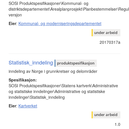
SOSI Produktspesifikasjoner\Kommunal- og
distriktsdepartementet\Arealplanprosjekt\Planbestemmelser\Re
versjon
Eier
:
Kommunal- og moderniseringsdepartementet
under arbeid
20170317a
Statistisk_inndeling
produktspesifikasjon
inndeling av Norge i grunnkretser og delområder
Spesifikasjon:
SOSI Produktspesifikasjoner\Statens kartverk\Administrative
og statistiske inndelinger\Administrative og statistiske
inndelinger\Statistisk_inndeling
Eier
:
Kartverket
under arbeid
1.0