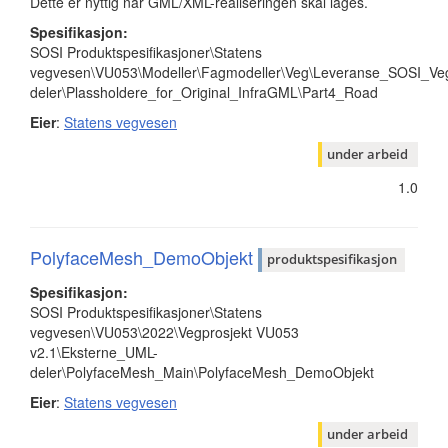
Dette er nyttig når GML/XML-realiseringen skal lages.
Spesifikasjon:
SOSI Produktspesifikasjoner\Statens
vegvesen\VU053\Modeller\Fagmodeller\Veg\Leveranse_SOSI_Veg
deler\Plassholdere_for_Original_InfraGML\Part4_Road
Eier
:
Statens vegvesen
under arbeid
1.0
PolyfaceMesh_DemoObjekt
produktspesifikasjon
Spesifikasjon:
SOSI Produktspesifikasjoner\Statens
vegvesen\VU053\2022\Vegprosjekt VU053
v2.1\Eksterne_UML-
deler\PolyfaceMesh_Main\PolyfaceMesh_DemoObjekt
Eier
:
Statens vegvesen
under arbeid