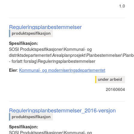
1.0
Reguleringsplanbestemmelser
produktspesifikasjon
Spesifikasjon:
SOSI Produktspesifikasjoner\Kommunal- og
distriktsdepartementet\Arealplanprosjekt\Planbestemmelser\Pla
- forlatt forslag\Reguleringsplanbestemmelser
Eier
:
Kommunal- og moderniseringsdepartementet
under arbeid
20160604
Reguleringsplanbestemmelser_2016-versjon
produktspesifikasjon
Spesifikasjon:
SOSI Produktspesifikasjoner\Kommunal- og