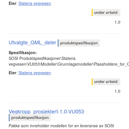
Eier
:
Statens vegvesen
under arbeid
1.0
Utvalgte_GML_deler
produktspesifikasjon
Spesifikasjon:
SOSI Produktspesifikasjoner\Statens
vegvesen\VU053\Modeller\Grunnlagsmodeller\Plassholdere_for_
Eier
:
Statens vegvesen
under arbeid
1.0
Vegkropp_prosjektert-1.0-VU053
produktspesifikasjon
Pakke som inneholder modellen for en leveranse av SOSI