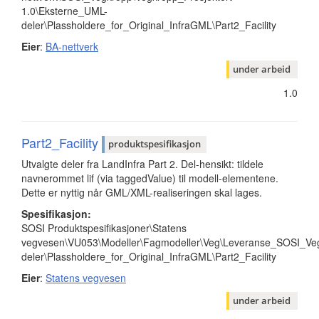
1.0\Eksterne_UML-
deler\Plassholdere_for_Original_InfraGML\Part2_Facility
Eier
:
BA-nettverk
under arbeid
1.0
Part2_Facility
produktspesifikasjon
Utvalgte deler fra LandInfra Part 2. Del-hensikt: tildele
navnerommet lif (via taggedValue) til modell-elementene.
Dette er nyttig når GML/XML-realiseringen skal lages.
Spesifikasjon:
SOSI Produktspesifikasjoner\Statens
vegvesen\VU053\Modeller\Fagmodeller\Veg\Leveranse_SOSI_Veg
deler\Plassholdere_for_Original_InfraGML\Part2_Facility
Eier
:
Statens vegvesen
under arbeid