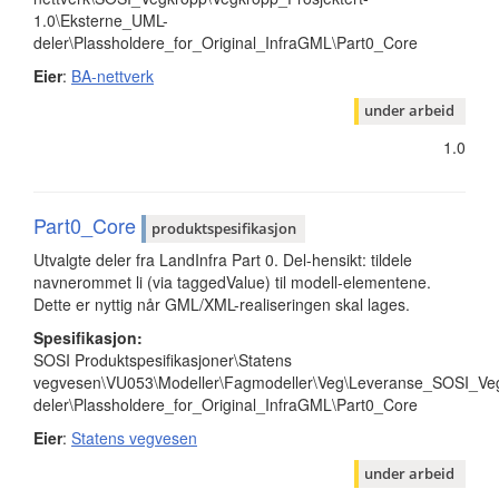
1.0\Eksterne_UML-
deler\Plassholdere_for_Original_InfraGML\Part0_Core
Eier
:
BA-nettverk
under arbeid
1.0
Part0_Core
produktspesifikasjon
Utvalgte deler fra LandInfra Part 0. Del-hensikt: tildele
navnerommet li (via taggedValue) til modell-elementene.
Dette er nyttig når GML/XML-realiseringen skal lages.
Spesifikasjon:
SOSI Produktspesifikasjoner\Statens
vegvesen\VU053\Modeller\Fagmodeller\Veg\Leveranse_SOSI_Veg
deler\Plassholdere_for_Original_InfraGML\Part0_Core
Eier
:
Statens vegvesen
under arbeid