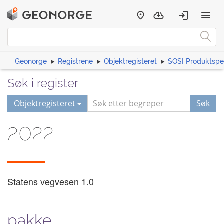
Geonorge
Registrene
Objektregisteret
SOSI Produktspes
Søk i register
Objektregisteret
Søk
2022
Statens vegvesen
1.0
pakke