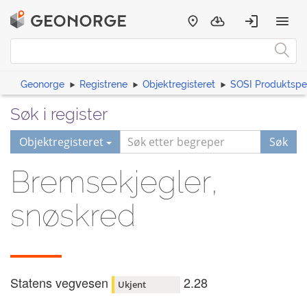
Geonorge
Registrene
Objektregisteret
SOSI Produktspes
Søk i register
Objektregisteret
Søk
Bremsekjegler,
snøskred
Statens vegvesen
2.28
Ukjent