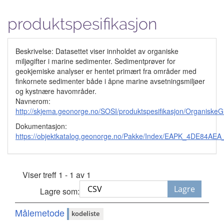
produktspesifikasjon
Beskrivelse: Datasettet viser innholdet av organiske
miljøgifter i marine sedimenter. Sedimentprøver for
geokjemiske analyser er hentet primært fra områder med
finkornete sedimenter både i åpne marine avsetningsmiljøer
og kystnære havområder.
Navnerom:
http://skjema.geonorge.no/SOSI/produktspesifikasjon/Organiske
Dokumentasjon:
https://objektkatalog.geonorge.no/Pakke/Index/EAPK_4DE84
Viser treff 1 - 1 av 1
Lagre
Lagre som:
Målemetode
kodeliste