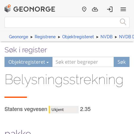
Geonorge
Registrene
Objektregisteret
NVDB
NVDB D
Søk i register
Objektregisteret
Søk
Belysningsstrekning
Statens vegvesen
2.35
Ukjent
pakke