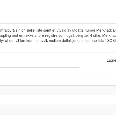
ralbyrå sin offisielle liste samt et utvalg av utgåtte numre Merknad: De
opling mot en rekke andre registre som også benytter 4 sifre. Merknad 
yr at det vil forekomme avvik mellom definisjonene i denne lista i SOSI m
Lagre