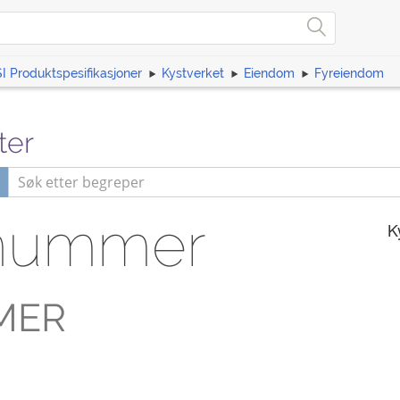
I Produktspesifikasjoner
Kystverket
Eiendom
Fyreiendom
ter
nummer
K
MER