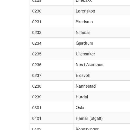
0229
Enebakk
0230
Lørenskog
0231
Skedsmo
0233
Nittedal
0234
Gjerdrum
0235
Ullensaker
0236
Nes i Akershus
0237
Eidsvoll
0238
Nannestad
0239
Hurdal
0301
Oslo
0401
Hamar (utgått)
0402
Kongsvinger