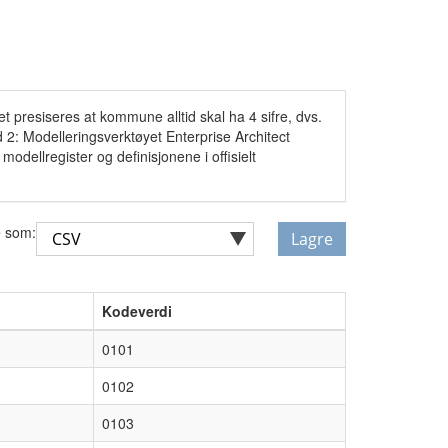
t presiseres at kommune alltid skal ha 4 sifre, dvs.
2: Modelleringsverktøyet Enterprise Architect
odellregister og definisjonene i offisielt
 som:
Lagre
Kodeverdi
0101
0102
0103