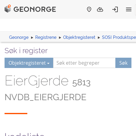
Geonorge
Registrene
Objektregisteret
SOSI Produktspes
Søk i register
Objektregisteret
Søk
EierGjerde
5813
NVDB_EIERGJERDE