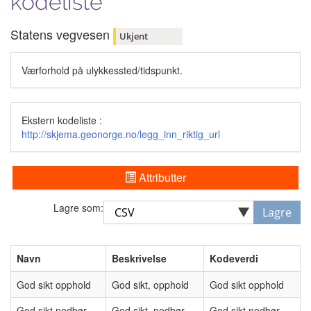
kodeliste
Statens vegvesen
Ukjent
Værforhold på ulykkessted/tidspunkt.
Ekstern kodeliste :
http://skjema.geonorge.no/legg_inn_riktig_url
Attributter
Lagre som:
Lagre
Navn
Beskrivelse
Kodeverdi
God sikt opphold
God sikt, opphold
God sikt opphold
God sikt nedbør
God sikt, nedbør
God sikt nedbør