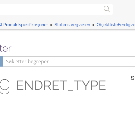
I Produktspesifikasjoner
Statens vegvesen
ObjektlisteFerdigv
ter
ng
S
ENDRET_TYPE