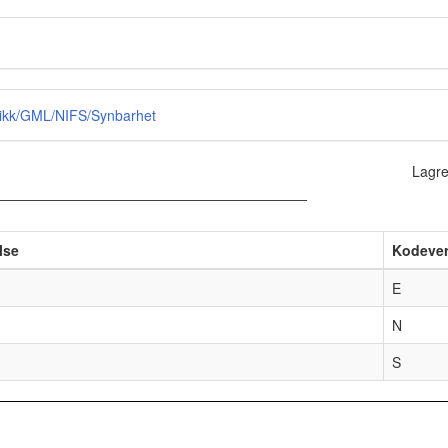
tikk/GML/NIFS/Synbarhet
Lagre
lse
Kodever
E
N
S