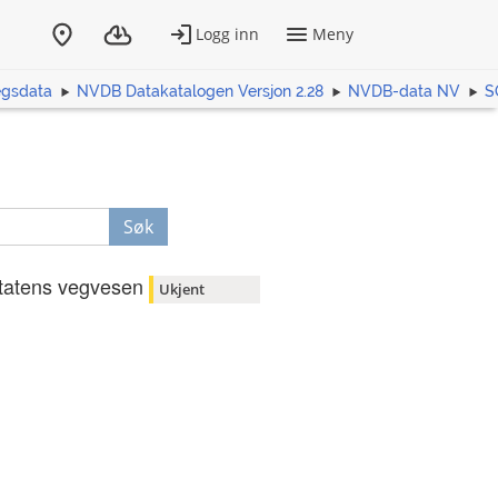
egsdata
NVDB Datakatalogen Versjon 2.28
NVDB-data NV
S
Søk
tatens vegvesen
Ukjent