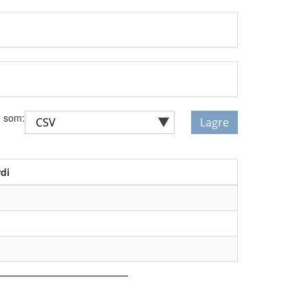
 som:
Lagre
di