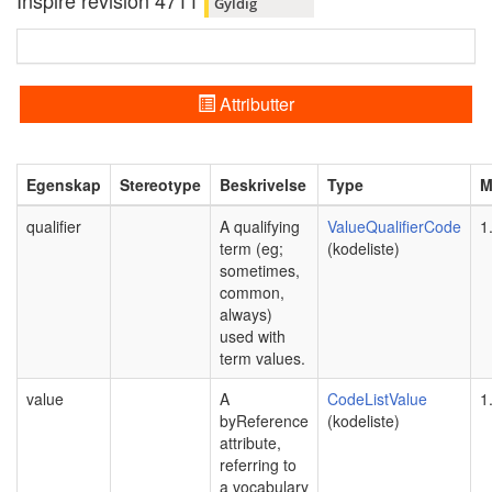
Inspire revision 4711
Gyldig
Attributter
Egenskap
Stereotype
Beskrivelse
Type
M
qualifier
A qualifying
ValueQualifierCode
1
term (eg;
(kodeliste)
sometimes,
common,
always)
used with
term values.
value
A
CodeListValue
1
byReference
(kodeliste)
attribute,
referring to
a vocabulary