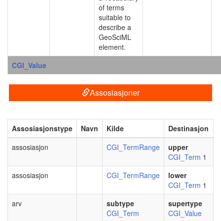
of terms
suitable to
describe a
GeoSciML
element.
CGI_Value
Assosiasjoner
Assosiasjonstype
Navn
Kilde
Destinasjon
assosiasjon
CGI_TermRange
upper
CGI_Term
1
assosiasjon
CGI_TermRange
lower
CGI_Term
1
arv
subtype
supertype
CGI_Term
CGI_Value