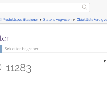
I Produktspesifikasjoner
Statens vegvesen
ObjektlisteFerdigv
ter
p
S
11283