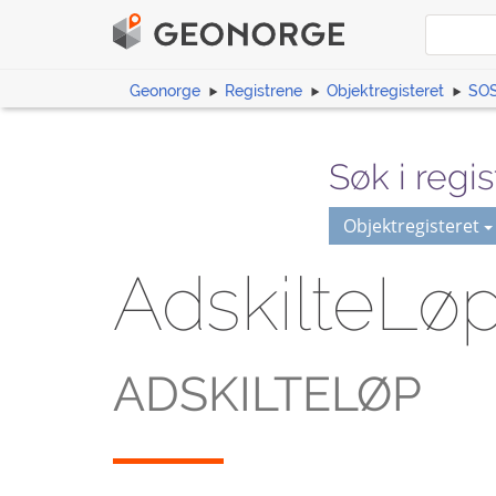
Geonorge
Registrene
Objektregisteret
SOS
Søk i regis
Objektregisteret
AdskilteLø
ADSKILTELØP