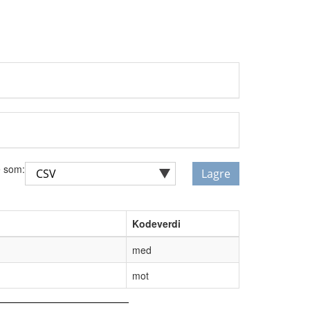
 som:
Lagre
Kodeverdi
med
mot