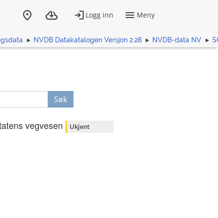
egsdata
NVDB Datakatalogen Versjon 2.28
NVDB-data NV
S
Søk
tatens vegvesen
Ukjent