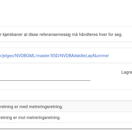
ller kjørebaner at disse referansemessig må håndteres hver for seg.
.com/jetgeo/NVDBGML/master/XSD/NVDBAdskilteLøpNummer
Lagre
eretning er med metreringsretning.
eretning er mot metreringsretning.