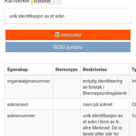
Kartverket
Erstattet
unik identifikasjon av et sokn
Attributter
SOSI syntaks
Egenskap
Stereotype
Beskrivelse
T
organisasjonsnummer
entydig identifisering
In
av foretak i
Brønnøysundregisteret
soknenavn
navn på soknet
Ch
soknenummer
unik identifikasjon av
S
et sokn i form av 8-
sifre Merknad: De to
første siffer står for