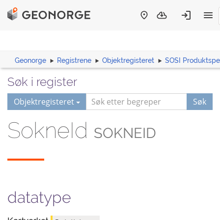
Geonorge
Registrene
Objektregisteret
SOSI Produktspes
Søk i register
Objektregisteret
Søk
SokneId
SOKNEID
datatype