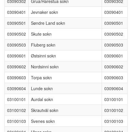
03090302
Grua/Harestua sokn
03090302
03090401
Jevnaker sokn
03090401
03090501
Søndre Land sokn
03090501
03090502
Skute sokn
03090502
03090503
Fluberg sokn
03090503
03090601
Østsinni sokn
03090601
03090602
Nordsinni sokn
03090602
03090603
Torpa sokn
03090603
03090604
Lunde sokn
03090604
03100101
Aurdal sokn
03100101
03100102
Skrautvål sokn
03100102
03100103
Svenes sokn
03100103
03100104
Ulnes sokn
03100104