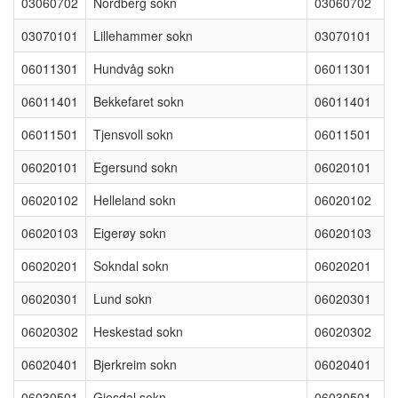
03060702
Nordberg sokn
03060702
03070101
Lillehammer sokn
03070101
06011301
Hundvåg sokn
06011301
06011401
Bekkefaret sokn
06011401
06011501
Tjensvoll sokn
06011501
06020101
Egersund sokn
06020101
06020102
Helleland sokn
06020102
06020103
Eigerøy sokn
06020103
06020201
Sokndal sokn
06020201
06020301
Lund sokn
06020301
06020302
Heskestad sokn
06020302
06020401
Bjerkreim sokn
06020401
06030501
Gjesdal sokn
06030501