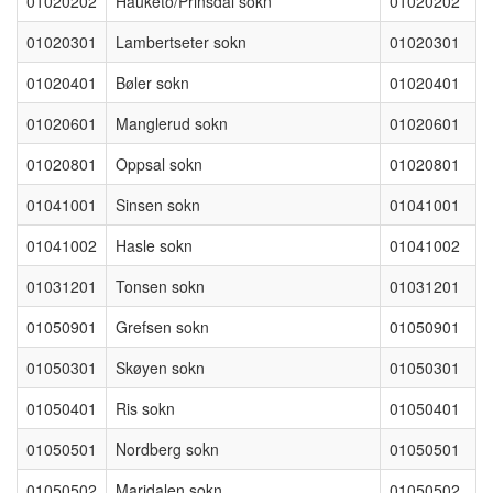
01020202
Hauketo/Prinsdal sokn
01020202
01020301
Lambertseter sokn
01020301
01020401
Bøler sokn
01020401
01020601
Manglerud sokn
01020601
01020801
Oppsal sokn
01020801
01041001
Sinsen sokn
01041001
01041002
Hasle sokn
01041002
01031201
Tonsen sokn
01031201
01050901
Grefsen sokn
01050901
01050301
Skøyen sokn
01050301
01050401
Ris sokn
01050401
01050501
Nordberg sokn
01050501
01050502
Maridalen sokn
01050502