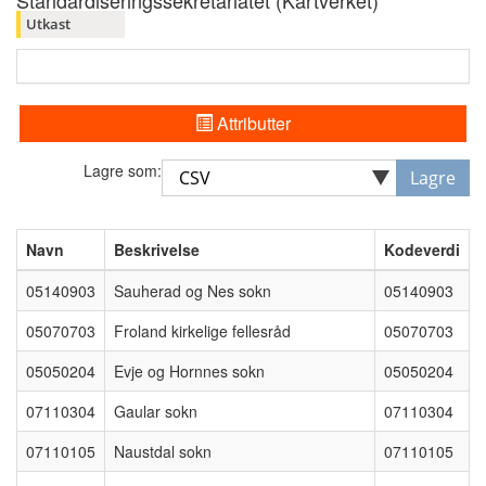
Standardiseringssekretariatet (Kartverket)
Utkast
Attributter
Lagre som:
Lagre
Navn
Beskrivelse
Kodeverdi
05140903
Sauherad og Nes sokn
05140903
05070703
Froland kirkelige fellesråd
05070703
05050204
Evje og Hornnes sokn
05050204
07110304
Gaular sokn
07110304
07110105
Naustdal sokn
07110105