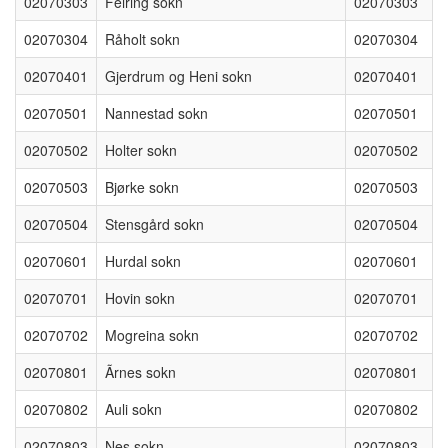
02070303
Feiring sokn
02070303
02070304
Råholt sokn
02070304
02070401
Gjerdrum og Heni sokn
02070401
02070501
Nannestad sokn
02070501
02070502
Holter sokn
02070502
02070503
Bjørke sokn
02070503
02070504
Stensgård sokn
02070504
02070601
Hurdal sokn
02070601
02070701
Hovin sokn
02070701
02070702
Mogreina sokn
02070702
02070801
Ãrnes sokn
02070801
02070802
Auli sokn
02070802
02070803
Nes sokn
02070803