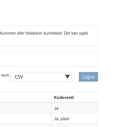
 i kummen eller blokkerer kumlokket. Det kan også
 som:
Lagre
Kodeverdi
Ja
Ja, plast