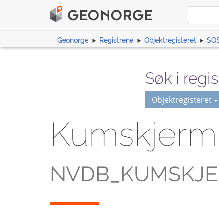
Geonorge
Registrene
Objektregisteret
SOS
Søk i regis
Objektregisteret
Kumskjer
NVDB_KUMSKJ