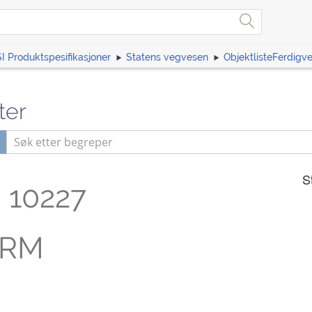
I Produktspesifikasjoner
Statens vegvesen
ObjektlisteFerdigv
ter
m
S
10227
ERM