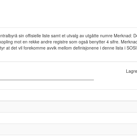
ralbyrå sin offisielle liste samt et utvalg av utgåtte numre Merknad: De
opling mot en rekke andre registre som også benytter 4 sifre. Merknad 
yr at det vil forekomme avvik mellom definisjonene i denne lista i SOSI m
Lagre