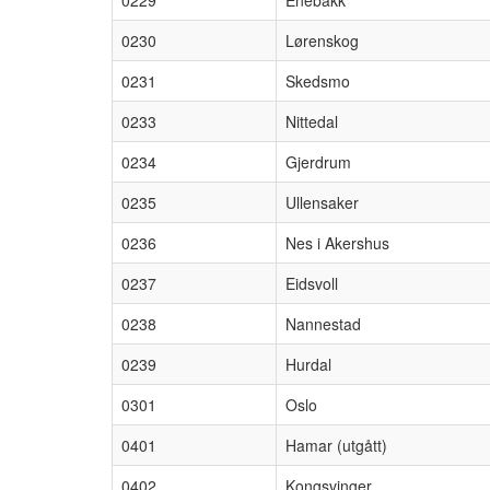
0229
Enebakk
0230
Lørenskog
0231
Skedsmo
0233
Nittedal
0234
Gjerdrum
0235
Ullensaker
0236
Nes i Akershus
0237
Eidsvoll
0238
Nannestad
0239
Hurdal
0301
Oslo
0401
Hamar (utgått)
0402
Kongsvinger