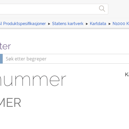
I Produktspesifikasjoner
Statens kartverk
Kartdata
N1000 K
ter
nummer
K
MER