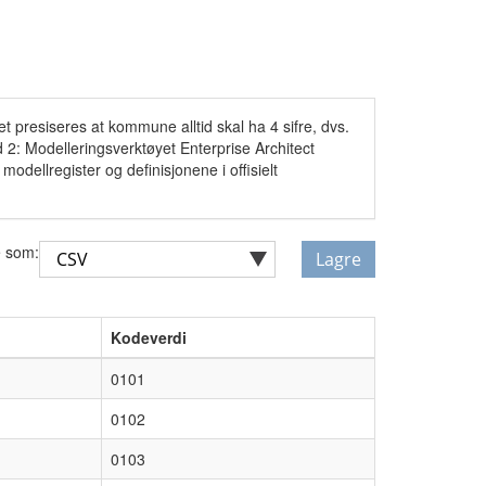
t presiseres at kommune alltid skal ha 4 sifre, dvs.
2: Modelleringsverktøyet Enterprise Architect
odellregister og definisjonene i offisielt
 som:
Lagre
Kodeverdi
0101
0102
0103